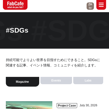
ZH
tw
Gs
#SD
Global
About
Events
#SDGs
Magazine
Open Labs
Contact
持続可能でよりよい世界を目指すためにできること。SDGsに
関連する記事、イベント情報、コミュニティを紹介します。
Close
Events
Labs
Magazine
Branch List
Taipei
Tokyo
July 30, 2026
Project Case