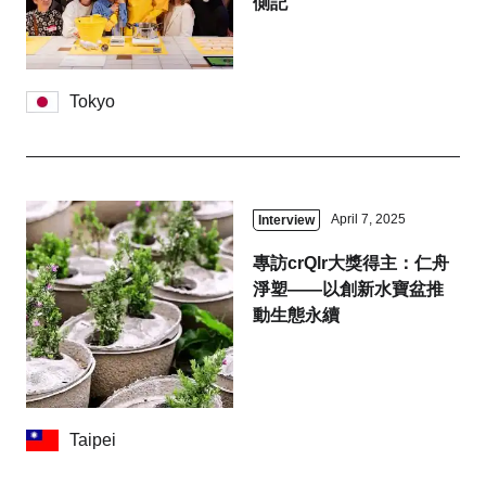
側記
Tokyo
April 7, 2025
Interview
專訪crQlr大獎得主：仁舟
淨塑——以創新水寶盆推
動生態永續
Taipei