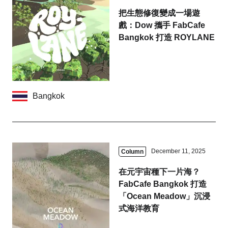
Hida
Kyoto
把生態修復變成一場遊
戲：Dow 攜手 FabCafe
Osaka
Nagoya
Bangkok 打造 ROYLANE
Chiba
Fukushima
Kuala Lumpur
Bangkok
Bangkok
Toulouse
Strasbourg
Fuji
December 11, 2025
Column
Close
在元宇宙種下一片海？
FabCafe Bangkok 打造
「Ocean Meadow」沉浸
Business service
式海洋教育