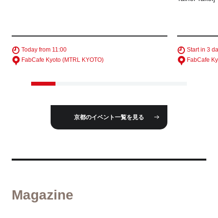
Today from 11:00
Start in 3 d
FabCafe Kyoto (MTRL KYOTO)
FabCafe K
京都のイベント一覧を見る
Magazine