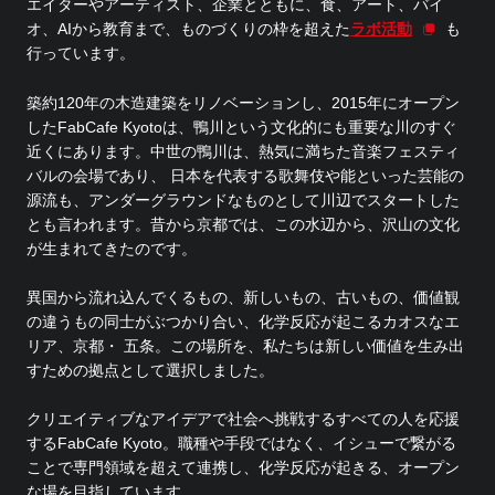
エイターやアーティスト、企業とともに、食、アート、バイ
オ、AIから教育まで、ものづくりの枠を超えた
ラボ活動
も
行っています。
築約120年の木造建築をリノベーションし、2015年にオープン
したFabCafe Kyotoは、鴨川という文化的にも重要な川のすぐ
近くにあります。中世の鴨川は、熱気に満ちた音楽フェスティ
バルの会場であり、 日本を代表する歌舞伎や能といった芸能の
源流も、アンダーグラウンドなものとして川辺でスタートした
とも言われます。昔から京都では、この水辺から、沢山の文化
が生まれてきたのです。
異国から流れ込んでくるもの、新しいもの、古いもの、価値観
の違うもの同士がぶつかり合い、化学反応が起こるカオスなエ
リア、京都・ 五条。この場所を、私たちは新しい価値を生み出
すための拠点として選択しました。
クリエイティブなアイデアで社会へ挑戦するすべての人を応援
するFabCafe Kyoto。職種や手段ではなく、イシューで繋がる
ことで専門領域を超えて連携し、化学反応が起きる、オープン
な場を目指しています。