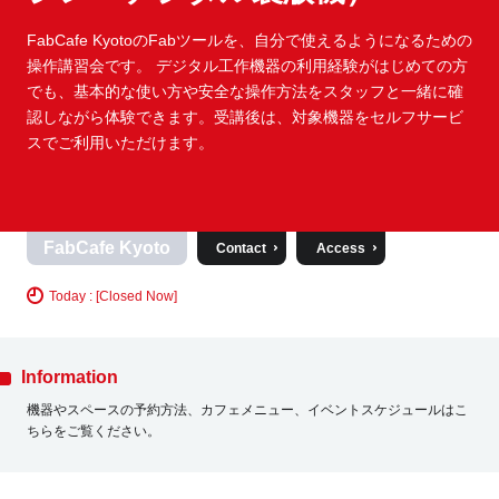
ュニケーションの要であった落語の寄席文化を再出現させるプ
ぶ生物との関係を、排除でも愛護でもない視点から問い直す全9
ロジェクト『こんばんは寄席』が、毎月第2水曜に開催中。落語
FabCafe KyotoのFabツールを、自分で使えるようになるための
回のレクチャー＆共同リサーチプログラム。生態学・行政・造
法人向けサービス・視察プラン
が初めての方もお好きな方も、ぜひお気軽に足をお運びくださ
操作講習会です。 デジタル工作機器の利用経験がはじめての方
園・アート・デザインなど多様な視点を交差させ、排除のコス
い。 ◎ 本イベントはFabCafe Kyotoのレジデンス企画
でも、基本的な使い方や安全な操作方法をスタッフと一緒に確
トを共生のデザインへと転換する可能性を探ります。
「COUNTER POINT」から生まれた実験的な取り組みのひとつ
認しながら体験できます。受講後は、対象機器をセルフサービ
です。（共催：桂枝之進、FabCafe Kyoto） [Key visual : Taihei
スでご利用いただけます。
Takei]
FabCafe Kyoto
Contact
Access
Today : [Closed Now]
Information
機器やスペースの予約方法、カフェメニュー、イベントスケジュールはこ
ちらをご覧ください。