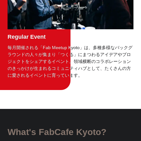
r Event
Reg
Regular Event
Regular Event
毎月開催される「Fab Meetup Kyoto」は、多種多様なバックグ
毎月開催される「Fab Meetup Kyoto」は、多種多様なバックグ
ラウンドの人々が集まり「つくる」にまつわるアイデアやプロ
ラウンドの人々が集まり「つくる」にまつわるアイデアやプロ
ジェクトをシェアするイベント。領域横断のコラボレーション
ジェクトをシェアするイベント。領域横断のコラボレーション
のきっかけが生まれるコミュニティハブとして、たくさんの方
のきっかけが生まれるコミュニティハブとして、たくさんの方
に愛されるイベントに育っています。
に愛されるイベントに育っています。
What's FabCafe Kyoto?