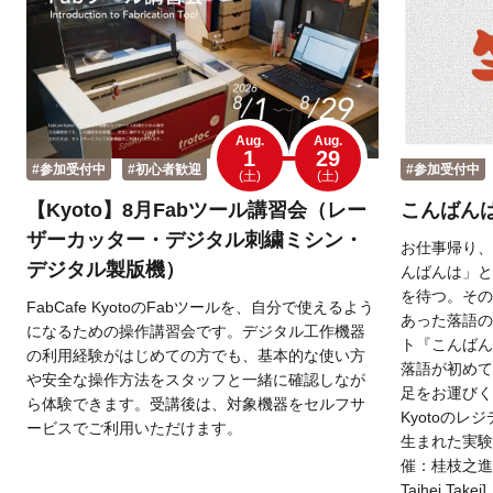
Aug.
Aug.
1
29
#参加受付中
#初心者歓迎
#参加受付中
(土)
(土)
【Kyoto】8月Fabツール講習会（レー
こんばんは
ザーカッター・デジタル刺繍ミシン・
お仕事帰り、
デジタル製版機）
んばんは」と
を待つ。その
FabCafe KyotoのFabツールを、自分で使えるよう
あった落語の
になるための操作講習会です。デジタル工作機器
ト『こんばん
の利用経験がはじめての方でも、基本的な使い方
落語が初めて
や安全な操作方法をスタッフと一緒に確認しなが
足をお運びくだ
ら体験できます。受講後は、対象機器をセルフサ
Kyotoのレ
ービスでご利用いただけます。
生まれた実験
催：桂枝之進、Fab
Taihei Takei]