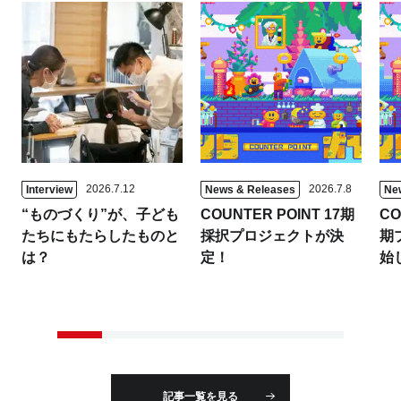
2026.7.12
2026.7.8
Interview
News & Releases
Ne
“ものづくり”が、子ども
COUNTER POINT 17期
CO
たちにもたらしたものと
採択プロジェクトが決
期
は？
定！
始
記事一覧を見る