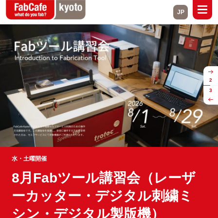
JP
Global
Kyoto
2
Service
Events
3
Magazine
Access
Contact
2026.9.10(木) → 2027.1.30(土) 全9回
水・土曜開催
2026.7.8 (水) 20:00 – 21:00 （19:00開場、20:00開演）
from Foe to Friend 厄介者と人
8月Fabツール講習会（レーザ
こんばんは寄席 by 桂枝之進
Close
の関係を探る共同リサーチ
ーカッター・デジタル刺繍ミ
お仕事帰り、学校帰りに近所のあの場所へ、「こんばんは」と
Branch List
シン・デジタル製版機）
顔を出し、みんなで卓を囲んで開演を待つ。その昔は町内コミ
ハト、ムクドリ、ゴキブリ、ネズミ。私たちが「厄介者」と呼