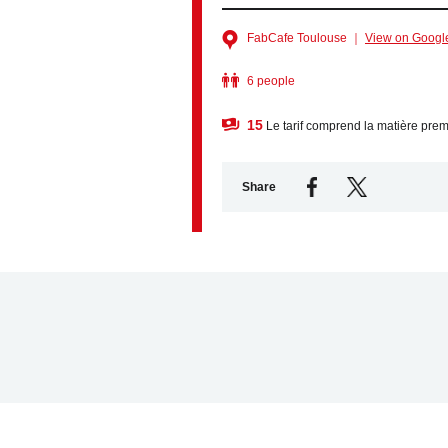
FabCafe Toulouse ｜
View on Googl
6 people
15
Le tarif comprend la matière premi
Share