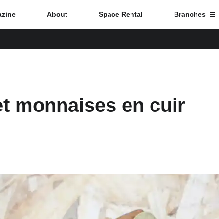
zine
About
Space Rental
Branches
Branch List
Tokyo
et monnaises en cuir
Nagoya
Kyoto
Hida
Osaka