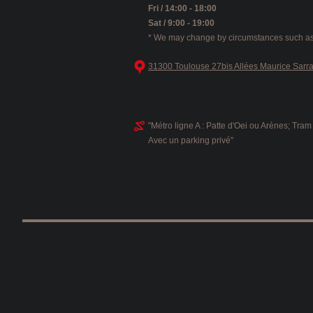
Fri / 14:00 - 18:00
Sat / 9:00 - 19:00
* We may change by circumstances such as
31300 Toulouse 27bis Allées Maurice Sarra
"Métro ligne A : Patte d'Oei ou Arènes; Tram
Avec un parking privé"