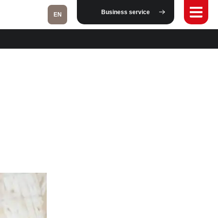
Business service
EN
Fukushima
Taipei
Bangkok
Kuala Lumpur
Toulouse