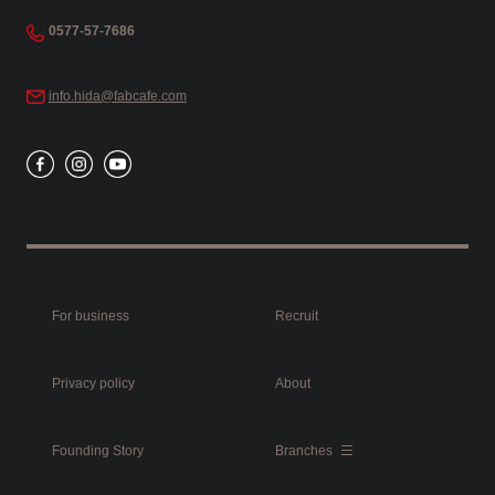
0577-57-7686
info.hida@fabcafe.com
For business
Recruit
Privacy policy
About
Founding Story
Branches