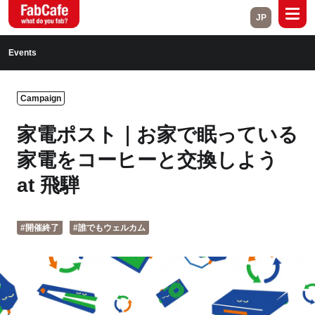
JP
Global
Events
Home
About
Campaign
Events
Magazine
家電ポスト｜お家で眠っている
Open Labs
Project Cases
家電をコーヒーと交換しよう
at 飛騨
Contact
#開催終了
#誰でもウェルカム
Close
Branch List