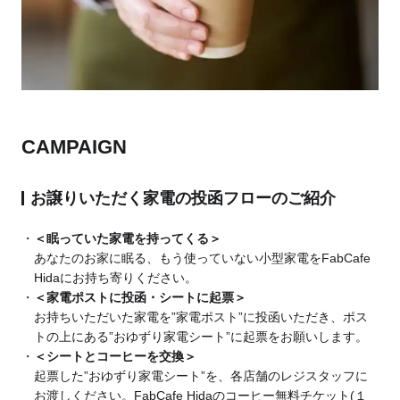
CAMPAIGN
お譲りいただく家電の投函フローのご紹介
＜眠っていた家電を持ってくる＞
あなたのお家に眠る、もう使っていない小型家電をFabCafe
Hidaにお持ち寄りください。
＜家電ポストに投函・シートに起票＞
お持ちいただいた家電を”家電ポスト”に投函いただき、ポス
トの上にある”おゆずり家電シート”に起票をお願いします。
＜シートとコーヒーを交換＞
起票した”おゆずり家電シート”を、各店舗のレジスタッフに
お渡しください。FabCafe Hidaのコーヒー無料チケット(１