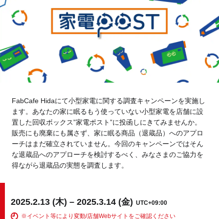
Tokyo
Fuji
Nagoya
Kyoto
Osaka
Hida
Chiba
FabCafe Hidaにて小型家電に関する調査キャンペーンを実施し
Fukushima
Taipei
ます。あなたの家に眠るもう使っていない小型家電を店舗に設
置した回収ボックス”家電ポスト”に投函しにきてみませんか。
Toulouse
Strasbourg
販売にも廃棄にも属さず、家に眠る商品（退蔵品）へのアプロ
ーチはまだ確立されていません。今回のキャンペーンではそん
Kuala Lumpur
Bangkok
な退蔵品へのアプローチを検討するべく、みなさまのご協力を
得ながら退蔵品の実態を調査します。
Mexico City
2025.2.13 (木) – 2025.3.14 (金)
UTC+09:00
Close
※イベント等により変動/店舗Webサイトをご確認ください