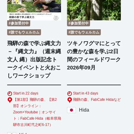
#参加受付中
#参加受付中
#誰でもウェルカム
#誰でもウェルカム
飛騨の森で学ぶ縄文力
ツキノワグマにとって
－『縄文力』（週末縄
の豊かな森を学ぶ2日
文人 縄）出版記念ト
間のフィールドワーク
ークイベントと火おこ
2026年09月
しワークショップ
Start in 22 days
Start in 43 days
【第1部】飛騨の森、【第2
飛騨の森、FabCafe Hidaなど
部】オンライン：
Hida
Zoom+Youtube｜オンサイ
ト：FabCafe Hida（岐阜県飛
騨市古川町弐之町6-17）