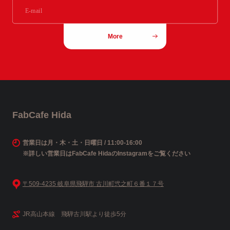
More
FabCafe Hida
営業日は月・木・土・日曜日 / 11:00-16:00
※詳しい営業日はFabCafe HidaのInstagramをご覧ください
〒509-4235 岐阜県飛騨市 古川町弐之町６番１７号
JR高山本線 飛騨古川駅より徒歩5分