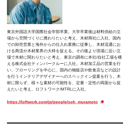
東京外国語大学国際社会学部卒業。大学卒業後は材料供給の立
場から空間づくりに携わりたいと考え、木材商社に入社。国内
での卸売営業と海外からの仕入れ業務に従事し、木材流通にお
ける商流や木材業界の大枠を捉える。その後より現場に近い立
場で木材に関わりたいと考え、東京の調布に本社/自社工場を構
える株式会社ティンバークルーに入社。木材加工品の営業を行
い、フローリングを中心に、国内の物販店や飲食店などの設計
を行うインテリアデザイナーへのスペックイン提案を行う。木
材に限らず、様々な素材の可能性を、定量・定性の両面から捉
えたいと考え、ロフトワーク/MTRLに入社。
https://loftwork.com/jp/people/soh_muramoto