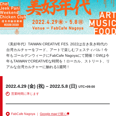
Tokyo
Fuji
Nagoya
Kyoto
Osaka
Hida
Chiba
《美好年代》TAIWAN CREATIVE FES. 2022は古き良き時代の
台湾カルチャーをフード、アートで楽しむフェスティバル！今
Fukushima
Taipei
年もゴールデンウィークにFabCafe Nagoyaにて開催！GWは今
年もTAIWANでCREATIVEな時間を！ローカル、ストリート、リ
アルな台湾カルチャーに触れる1週間！
Toulouse
Strasbourg
Kuala Lumpur
Bangkok
2022.4.29 (金) (祝) – 2022.5.8 (日)
UTC+09:00
Mexico City
営業時間に準じます
Close
FabCafe Nagoya ｜
Google mapで開く