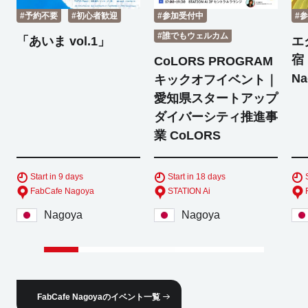
#予約不要
#初心者歓迎
#参加受付中
#
#誰でもウェルカム
「あいま vol.1」
エ
宿 
CoLORS PROGRAM
Na
キックオフイベント｜
愛知県スタートアップ
ダイバーシティ推進事
業 CoLORS
Start in 9 days
Start in 18 days
FabCafe Nagoya
STATION Ai
Nagoya
Nagoya
FabCafe Nagoyaのイベント一覧