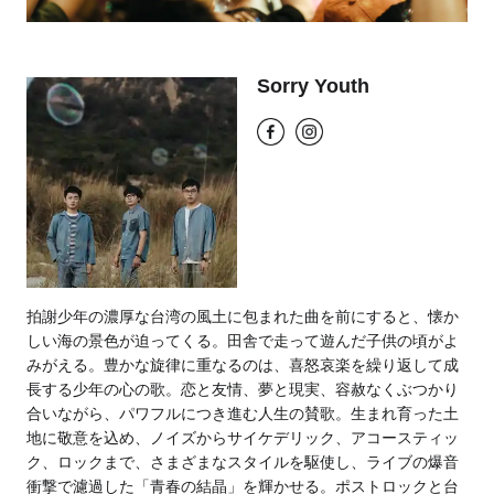
Sorry Youth
拍謝少年の濃厚な台湾の風土に包まれた曲を前にすると、懐か
しい海の景色が迫ってくる。田舎で走って遊んだ子供の頃がよ
みがえる。豊かな旋律に重なるのは、喜怒哀楽を繰り返して成
長する少年の心の歌。恋と友情、夢と現実、容赦なくぶつかり
合いながら、パワフルにつき進む人生の賛歌。生まれ育った土
地に敬意を込め、ノイズからサイケデリック、アコースティッ
ク、ロックまで、さまざまなスタイルを駆使し、ライブの爆音
衝撃で濾過した「青春の結晶」を輝かせる。ポストロックと台