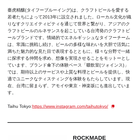
臺虎精釀(タイフーブルーイング)は、クラフトビールを愛する
若者たちによって2013年に設立されました。ローカル文化が織
りなすクリエイティビティを通じて世界と繋がり、アジアのク
ラフトビールのルネサンスを起こしている台湾発のクラフトビ
ールブランドです。情緒的でエネルギッシュなタイフーチーム
は、常識に挑戦し続け、ビールの多様な味わいを大胆で活気に
満ちた魅力的な見た目で表現するとともに、様々な分野で一緒
に探求する仲間を求め、想像を実現させることをモットーとし
ています、ブランド傘下の体験ベース「啜飲室(ツォインス)」
では、期待以上のサービスや上質な料理とビールを提供し、快
適でユニークなティスティングを体験をもたらしています。現
在、台湾に留まらず、アモイや東京・神楽坂にも進出していま
す。
Taihu Tokyo:
https://www.instagram.com/taihutokyo/
ROCKMADE