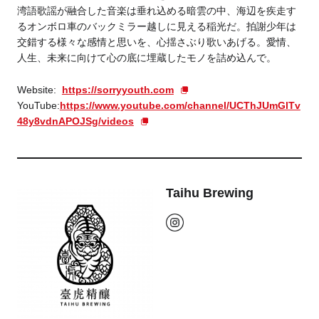
湾語歌謡が融合した音楽は垂れ込める暗雲の中、海辺を疾走す
るオンボロ車のバックミラー越しに見える稲光だ。拍謝少年は
交錯する様々な感情と思いを、心揺さぶり歌いあげる。愛情、
人生、未来に向けて心の底に埋蔵したモノを詰め込んで。
Website:
https://sorryyouth.com
YouTube:
https://www.youtube.com/channel/UCThJUmGlTv
48y8vdnAPOJSg/videos
Taihu Brewing