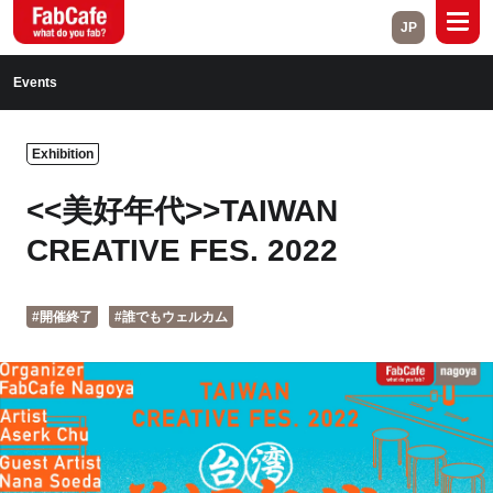
JP
Global
Events
Home
About
Exhibition
Events
Magazine
<<美好年代>>TAIWAN
Open Labs
Project Cases
CREATIVE FES. 2022
Contact
#開催終了
#誰でもウェルカム
Close
Branch List