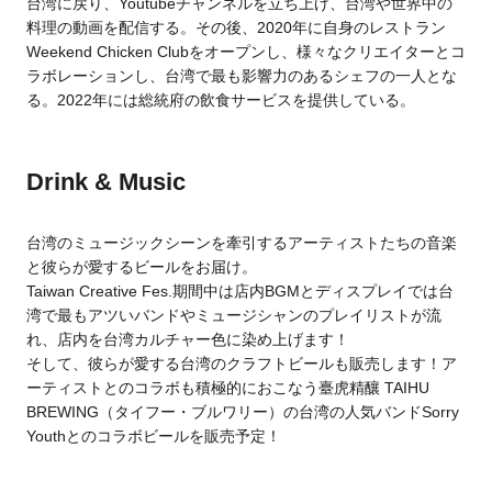
台湾に戻り、Youtubeチャンネルを立ち上げ、台湾や世界中の
料理の動画を配信する。その後、2020年に自身のレストラン
Weekend Chicken Clubをオープンし、様々なクリエイターとコ
ラボレーションし、台湾で最も影響力のあるシェフの一人とな
る。2022年には総統府の飲食サービスを提供している。
Drink & Music
台湾のミュージックシーンを牽引するアーティストたちの音楽
と彼らが愛するビールをお届け。
Taiwan Creative Fes.期間中は店内BGMとディスプレイでは台
湾で最もアツいバンドやミュージシャンのプレイリストが流
れ、店内を台湾カルチャー色に染め上げます！
そして、彼らが愛する台湾のクラフトビールも販売します！ア
ーティストとのコラボも積極的におこなう臺虎精釀 TAIHU
BREWING（タイフー・ブルワリー）の台湾の人気バンドSorry
Youthとのコラボビールを販売予定！