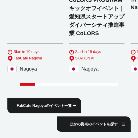
CoLORS PROGRAM
Na
キックオフイベント｜
愛知県スタートアップ
ダイバーシティ推進事
業 CoLORS
Start in 10 days
Start in 19 days
FabCafe Nagoya
STATION Ai
Nagoya
Nagoya
FabCafe Nagoyaのイベント一覧
ほかの拠点のイベントを探す