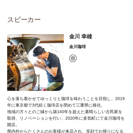
スピーカー
金川 幸雄
金川珈琲
心を落ち着かせてゆっくりと珈琲を味わうことを目指し、2019
年に東京都で3代続く珈琲店を閉めて三重県に移住。
地域の方々とのご縁から築140年を超えた素晴らしい古民家を
取得、リノベーションを行い、2020年に多気町にて金川珈琲を
開店。
県内外からたくさんのお客様が来店され、笑顔でお帰りになる