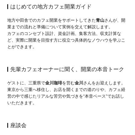
はじめての地方カフェ開業ガイド
地方や田舎でのカフェ開業をサポートしてきた
青山
さんが、開
業までの流れと準備について実例を交えて解説します。
カフェのコンセプト設計、資金計画、集客方法、収支計算な
ど、実際に開業を目指す方に役立つ具体的なノウハウを学ぶこ
とができます。
先輩カフェオーナーに聞く、開業の本音トーク
ゲストに、三重県で
金川珈琲
を営む
金川
さんをお迎えします。
東京から三重へ移住し、お店を開くまでの道のりや、カフェ経
営の中で感じたリアルな苦労や気づきを“本音ベース”でお話し
いただきます。
座談会