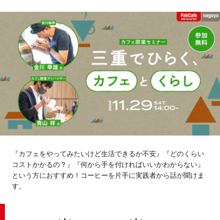
Tokyo
Fuji
Nagoya
Kyoto
Osaka
Hida
Chiba
Fukushima
Taipei
Toulouse
Strasbourg
Kuala Lumpur
Bangkok
『カフェをやってみたいけど生活できるか不安』『どのくらい
コストかかるの？』『何から手を付ければいいかわからない』
という方におすすめ！コーヒーを片手に実践者から話が聞けま
Mexico City
す。
Close