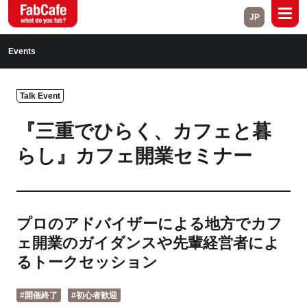
JP
Global
Events
Home
About
Talk Event
Events
Magazine
『三重でひらく、カフェと暮
Open Labs
Project Cases
らし』カフェ開業セミナー
Contact
プロのアドバイザーによる地方でカフ
Close
ェ開業のガイダンスや先輩経営者によ
るトークセッション
Branch List
#開催終了
#初心者歓迎