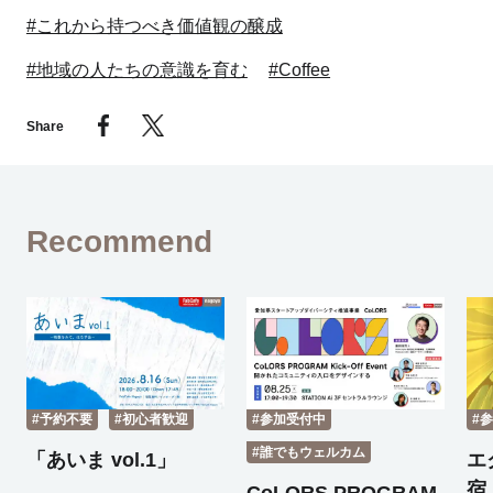
#これから持つべき価値観の醸成
#地域の人たちの意識を育む
#Coffee
Share
Recommend
#予約不要
#初心者歓迎
#参加受付中
#
#誰でもウェルカム
「あいま vol.1」
エ
宿 