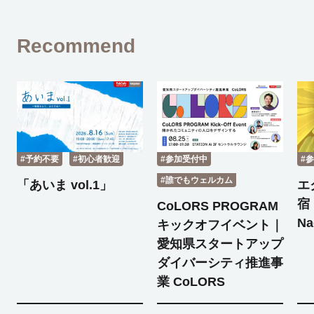
Recommend
#予約不要
#初心者歓迎
#参加受付中
#
#誰でもウェルカム
「あいま vol.1」
エ
宿 
CoLORS PROGRAM
Na
キックオフイベント｜
愛知県スタートアップ
ダイバーシティ推進事
業 CoLORS