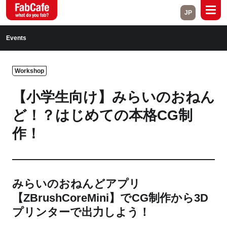
JP
Global
Events
Home
About
Workshop
Events
Magazine
【小学生向け】みらいのおねん
Open Labs
Project Cases
ど！？はじめての本格CG制
作！
Contact
Close
みらいのおねんどアプリ
【ZBrushCoreMini】でCG制作から3D
Branch List
プリンターで出力しよう！