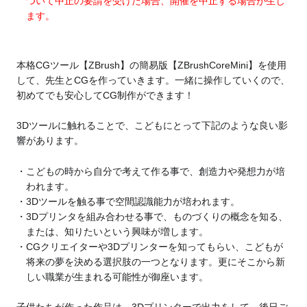
ついて中止の要請を受けた場合、開催を中止する場合が生じ
ます。
本格CGツール【ZBrush】の簡易版【ZBrushCoreMini】を使用
して、先生とCGを作っていきます。
一緒に操作していくので、
初めてでも安心してCG制作ができます！
3Dツールに触れることで、こどもにとって下記のような良い影
響があります。
こどもの時から自分で考えて作る事で、創造力や発想力が培
われます。
3Dツールを触る事で空間認識能力が培われます。
3Dプリンタを組み合わせる事で、ものづくりの概念を知る、
または、知りたいという興味が増します。
CGクリエイターや3Dプリンターを知ってもらい、こどもが
将来の夢を決める選択肢の一つとなります。更にそこから新
しい職業が生まれる可能性が御座います。
子供たちが作った作品は、3Dプリンターで出力をして、後日ご