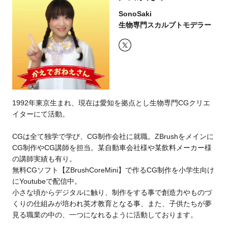
SonoSaki
生物専門スカルプトモデラー
1992年東京生まれ、現在は愛知を拠点とし生物専門CGクリエ
イターにて活動。
CGは全て独学で学び、CG制作会社に就職。ZBrushをメインに
CG制作やCG講師を担当。某自動車会社様や某飲料メーカー様
の講師実績も有り。
無料CGソフト【ZBrushCoreMini】で作るCG制作を小学生向け
にYoutubeで配信中。
​小さな頃からデジタルに触り、制作をする事で創造力やものづ
くりの仕組みが培われ英才教育となる事、また、子供たちが夢
見る職業の中の、一つになれるように活動しております。