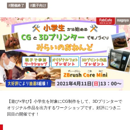
Tokyo
Fuji
#開催終了
#親子向け
Nagoya
Kyoto
Osaka
Hida
Chiba
Fukushima
Taipei
Toulouse
Strasbourg
Kuala Lumpur
Bangkok
【遊び×学び】小学生を対象にCG制作をして、3Dプリンターで
Mexico City
オリジナル作品を出力するワークショップです。好評につき二
回目の開催です！
Close