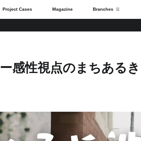
Project Cases
Magazine
Branches
Branch List
Tokyo
 ー感性視点のまちあるき
Fuji
Nagoya
Kyoto
Osaka