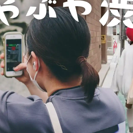
Hida
Chiba