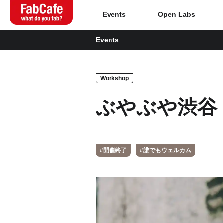
Events
Open Labs
Events
Global
Workshop
Home
ぶやぶや渋谷
About
Events
#開催終了
#誰でもウェルカム
Magazine
Open Labs