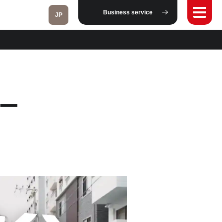
Business service
JP
Fukushima
ー
Taipei
Toulouse
Strasbourg
Kuala Lumpur