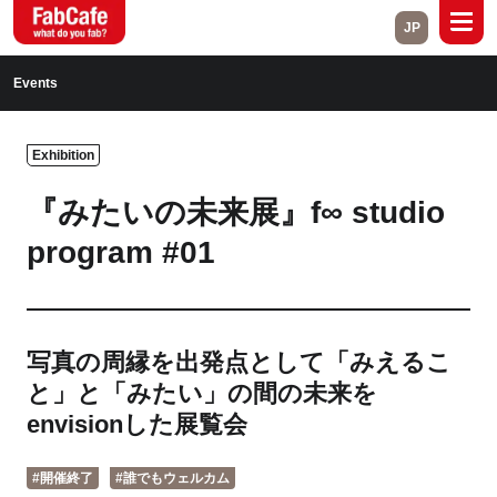
JP
Global
Events
Home
About
Exhibition
Events
Magazine
『みたいの未来展』f∞ studio
Open Labs
Project Cases
program #01
Contact
写真の周縁を出発点として「みえるこ
Close
と」と「みたい」の間の未来を
envisionした展覧会
Branch List
#開催終了
#誰でもウェルカム