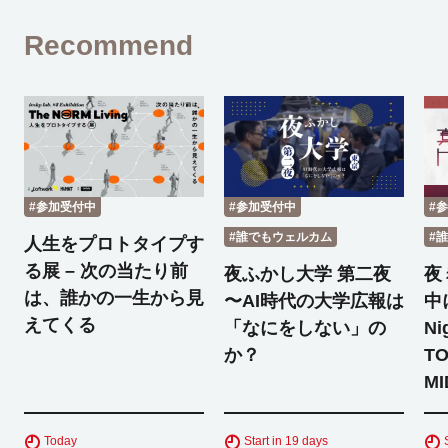
Recommend
#参加受付中
#参加受付中
#
#誰でもウェルカム
#
人生をプロトタイプす
る展 – 次の当たり前
夜ふかし大学 第二夜
夜
は、誰かの一生から見
〜AI時代の大学広報は
中
えてくる
「なにをしない」の
Ni
か？
TO
MI
Today
Start in 19 days