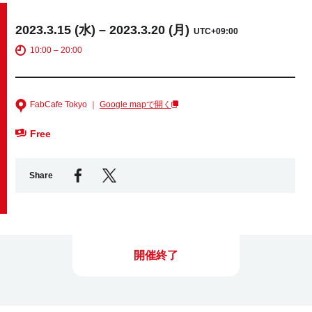
2023.3.15 (水) – 2023.3.20 (月)
UTC+09:00
Business service
10:00 – 20:00
FabCafe Tokyo ｜
Google mapで開く
Free
Share
開催終了