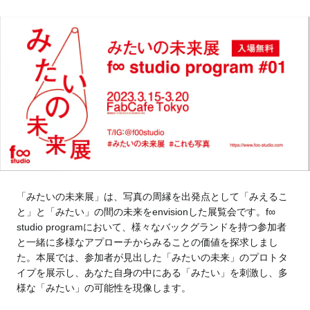
Tokyo
Fuji
Nagoya
Kyoto
Osaka
Hida
Chiba
Fukushima
Taipei
Toulouse
Strasbourg
「みたいの未来展」は、写真の周縁を出発点として「みえるこ
と」と「みたい」の間の未来をenvisionした展覧会です。f∞
Kuala Lumpur
Bangkok
studio programにおいて、様々なバックグランドを持つ参加者
と一緒に多様なアプローチからみることの価値を探求しまし
Mexico City
た。本展では、参加者が見出した「みたいの未来」のプロトタ
イプを展示し、あなた自身の中にある「みたい」を刺激し、多
様な「みたい」の可能性を現像します。
Close