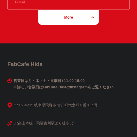
More
FabCafe Hida
営業日は月・木・土・日曜日 / 11:00-16:00
※詳しい営業日はFabCafe HidaのInstagramをご覧ください
〒509-4235 岐阜県飛騨市 古川町弐之町６番１７号
JR高山本線 飛騨古川駅より徒歩5分