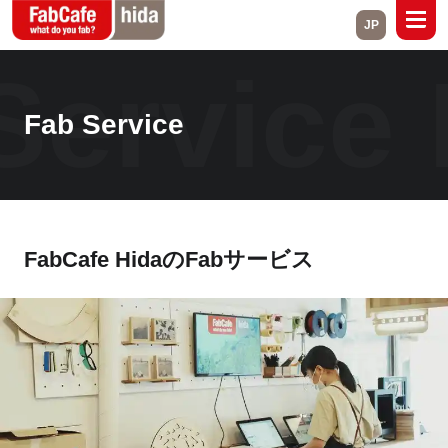
JP
ervice
F
Global
Fab Service
Hida
Fab Services
Drink & Food
Stay Plan
Event
FabCafe HidaのFabサービス
Online shop
Rental space
Contact
Close