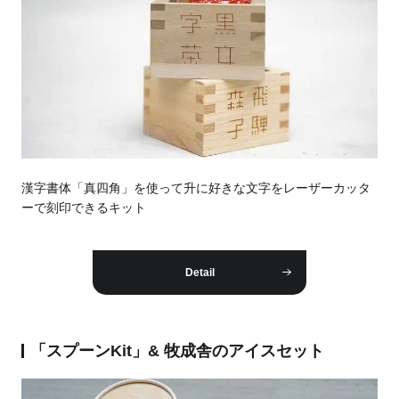
漢字書体「真四角」を使って升に好きな文字をレーザーカッタ
ーで刻印できるキット
Detail
「スプーンKit」& 牧成舎のアイスセット