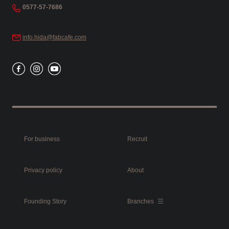
0577-57-7686
info.hida@fabcafe.com
For business
Recruit
Privacy policy
About
Founding Story
Branches