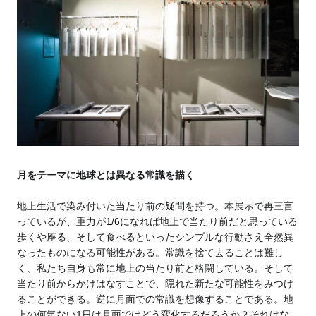
月をテーマに地球とは異なる常識を描く
地上生活で染み付いた当たり前の疑問を持つ。本展示で再三言
っているが、重力が1/6になれば地上で当たり前だと思っている
歩くや座る、そして食べるといったシンプルな行動さえ全然異
なったものになる可能性がある。常識を捨て去ることは難し
く、私たち自身も常に地上の当たり前と格闘している。そして
当たり前からかけはなすことで、隠れた新たな可能性をみつけ
ることができる。
逆に月面での常識を想像することである。地
上の何気ない1日は月面ではどう変化するだろうか？それはな