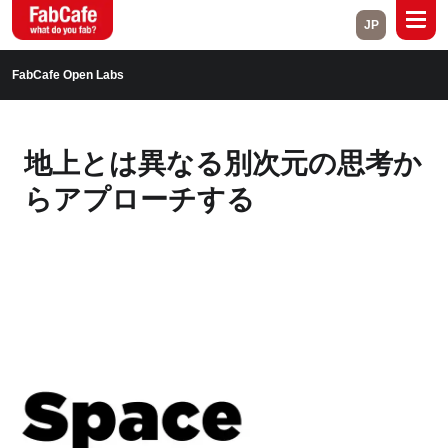
JP
Global
FabCafe Open Labs
Home
About
地上とは異なる別次元の思考か
Events
Magazine
らアプローチする
Open Labs
Project Cases
Contact
Close
Branch List