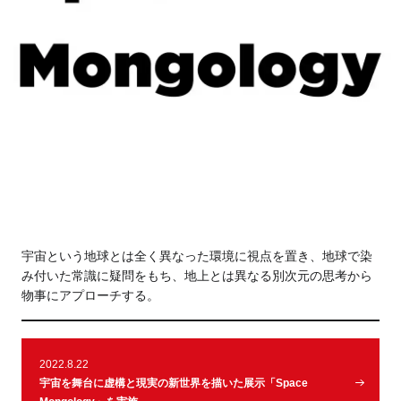
Tokyo
Fuji
Nagoya
Kyoto
Osaka
Hida
Chiba
Fukushima
Taipei
Toulouse
Strasbourg
宇宙という地球とは全く異なった環境に視点を置き、地球で染
み付いた常識に疑問をもち、地上とは異なる別次元の思考から
Kuala Lumpur
Bangkok
物事にアプローチする。
Mexico City
2022.8.22
宇宙を舞台に虚構と現実の新世界を描いた展示「Space
Close