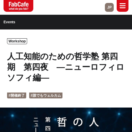
JP
Global
Events
Home
About
Workshop
Events
Magazine
人工知能のための哲学塾 第四
Open Labs
Project Cases
期 第四夜 ―ニューロフィロ
ソフィ編―
Contact
#開催終了
#誰でもウェルカム
Close
Branch List