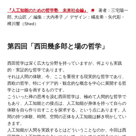
『人工知能のための哲学塾 未来社会編』
著者：三宅陽一
郎, 大山匠 ／ 編集：大内孝子 ／ デザイン：橘友希・矢代彩・
樽川響（Shed）
第四回「西田幾多郎と場の哲学」
西田哲学は深く広大な分野を持っていますが、何よりも実践
的・実証的な哲学であります。
それは人間の体験、今、ここを重視する現実的な哲学であり、
西欧の哲学、特にイデア的・観念的な概念を中心に展開する哲
学とは一線を画するものです。
こういった禅の思考を汲む西田哲学は、極めて人間的な哲学で
もあり、人工知能との接点は、人工知能が身体を持って自らの
体験を自ら作り出すことを探求する、という点にあります。人
間の持つ体験、時間、空間の正体を人工知能は解き明かしてい
きます。
人工知能が人間を実践するとはどういうことなのか、今回は西