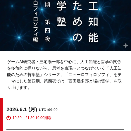
Tokyo
Fuji
Nagoya
Kyoto
Osaka
Hida
Chiba
ゲームAI研究者・三宅陽一郎を中心に、人工知能と哲学の関係
Fukushima
Taipei
を多角的に探りながら、思考を表現へとつなげていく「人工知
能のための哲学塾」シリーズ。「ニューロフィロソフィ」をテ
Toulouse
Strasbourg
ーマにした第四期、第四夜では「西田幾多郎と場の哲学」を取
り上げます。
Kuala Lumpur
Bangkok
Mexico City
2026.6.1 (月)
UTC+09:00
19:30 – 21:30 19:00開場
Close