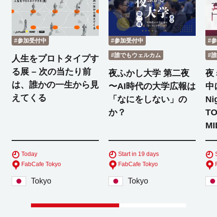
#参加受付中
#参加受付中
#
#誰でもウェルカム
#
人生をプロトタイプす
る展 – 次の当たり前
夜ふかし大学 第二夜
夜
は、誰かの一生から見
〜AI時代の大学広報は
中
えてくる
「なにをしない」の
Ni
か？
TO
MI
Today
Start in 19 days
FabCafe Tokyo
FabCafe Tokyo
Tokyo
Tokyo