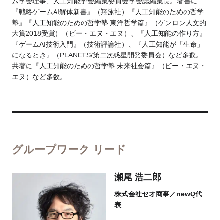
ム学会理事、人工知能学会編集委員会学会誌編集長。著書に
『戦略ゲームAI解体新書』（翔泳社）『人工知能のための哲学
塾』『人工知能のための哲学塾 東洋哲学篇』（ゲンロン人文的
大賞2018受賞）（ビー・エヌ・エヌ）、『人工知能の作り方』
『ゲームAI技術入門』（技術評論社）、『人工知能が「生命」
になるとき』（PLANETS/第二次惑星開発委員会）など多数。
共著に『人工知能のための哲学塾 未来社会篇』（ビー・エヌ・
エヌ）など多数。
グループワーク リード
瀬尾 浩二郎
株式会社セオ商事／newQ代
表