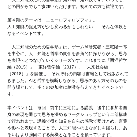
どの回からでもご参加いただけます。初めての方も歓迎です。
第４期のテーマは「ニューロフィロソフィ」。
人工知能の捉え方が少し変わるかもしれない――そんな体験と
なるイベントです。
「人工知能のための哲学塾」は、ゲームAI研究者・三宅陽一郎
を中心に、人工知能と哲学の関係を多角的に探りながら、思考
を表現へとつなげていくシリーズです。これまでに「西洋哲学
編（2015）」「東洋哲学編（2017）」「未来社会編
（2018）」を開催し、それぞれの内容は書籍として出版されて
きました。AIと哲学を横断しながら、思考のあり方そのものを
問う場として、多くの参加者に刺激を与えてきたイベントで
す。
本イベントは、毎回、前半に三宅による講義、後半に参加者自
身の表現を通じて思考を深めるワークショップという二部構成
で行われます。講義で得た知見を自らの感覚で受けとめ、言葉
や形へと表現することで、人工知能へのまなざしを揺らし、あ
るいはより強固にする契機となることを願っています。