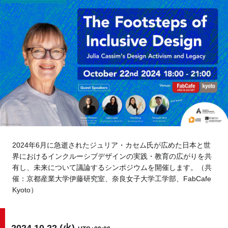
Tokyo
Fuji
Nagoya
Kyoto
Osaka
Hida
Chiba
Fukushima
Taipei
Toulouse
Strasbourg
2024年6月に急逝されたジュリア・カセム氏が広めた日本と世
界におけるインクルーシブデザインの実践・教育の広がりを共
Kuala Lumpur
Bangkok
有し、未来について議論するシンポジウムを開催します。（共
催：京都産業大学伊藤研究室、奈良女子大学工学部、FabCafe
Mexico City
Kyoto）
Close
2024.10.22 (火)