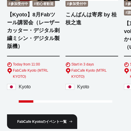
#参加受付中
#初心者歓迎
#参加受付中
#
#
【Kyoto】8月Fabツ
こんばんは寄席 by 桂
ール講習会（レーザー
枝之進
【
カッター・デジタル刺
v
繍ミシン・デジタル製
か
版機）
（
Today from 11:00
Start in 3 days
FabCafe Kyoto (MTRL
FabCafe Kyoto (MTRL
KYOTO)
KYOTO)
Kyoto
Kyoto
FabCafe Kyotoのイベント一覧