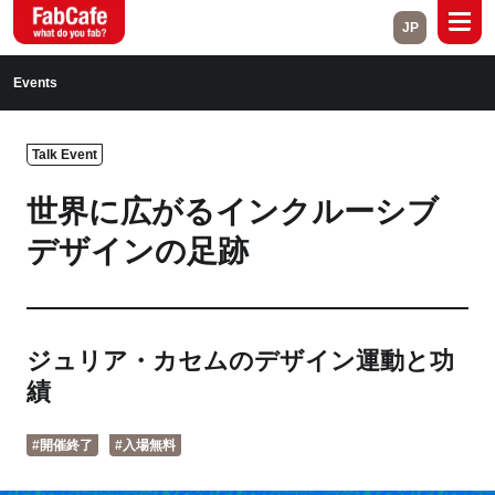
JP
Global
Events
Home
About
Talk Event
Events
Magazine
世界に広がるインクルーシブ
Open Labs
Project Cases
デザインの足跡
Contact
ジュリア・カセムのデザイン運動と功
Close
績
#開催終了
#入場無料
Branch List