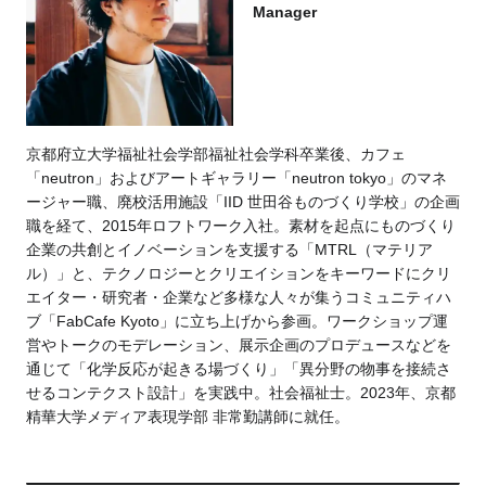
Manager
京都府立大学福祉社会学部福祉社会学科卒業後、カフェ
「neutron」およびアートギャラリー「neutron tokyo」のマネ
ージャー職、廃校活用施設「IID 世田谷ものづくり学校」の企画
職を経て、2015年ロフトワーク入社。素材を起点にものづくり
企業の共創とイノベーションを支援する「MTRL（マテリア
ル）」と、テクノロジーとクリエイションをキーワードにクリ
エイター・研究者・企業など多様な人々が集うコミュニティハ
ブ「FabCafe Kyoto」に立ち上げから参画。ワークショップ運
営やトークのモデレーション、展示企画のプロデュースなどを
通じて「化学反応が起きる場づくり」「異分野の物事を接続さ
せるコンテクスト設計」を実践中。社会福祉士。2023年、京都
精華大学メディア表現学部 非常勤講師に就任。