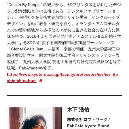
“Design By People” の観点から、3Dプリンタ等を活用したデジ
タル創作活動とその技術である「デジタルファブリケーショ
ン」、包摂社会を目指す参加型デザイン手法「インクルーシブ
デザイン」を軸に教育・研究を行う。オランダ・アムステルダ
ムでの留学経験から多様な人々が共に生きる社会の在り方に興
味を持つ。2016年より国連開発計画とアムステルダム応用科学
大学によるSDGsに資する国際的市民参加型ワークショップ
「Global Goals Jam」を福岡・京都で開催。九州大学芸術工学
部音響設計学科、同大学院芸術工学府デザインストラテジー専
攻修了。九州大学大学院 芸術工学研究院研究院長戦略室を経て
現職。FabAcademy修了。
https://www.kyoto-su.ac.jp/faculty/professors/ise/ise_ito_
shinichiro.html
木下 浩佑
株式会社ロフトワーク /
FabCafe Kyoto Brand