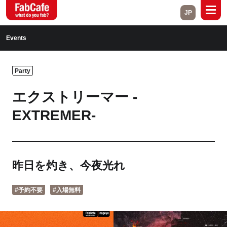
JP
Global
Events
Home
About
Party
Events
Magazine
エクストリーマー -
Open Labs
Project Cases
EXTREMER-
Contact
昨日を灼き、今夜光れ
Close
#予約不要
#入場無料
Branch List