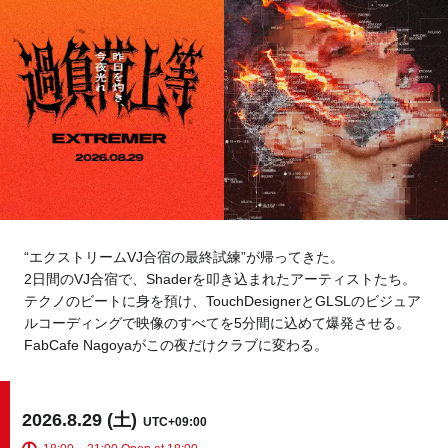
Tokyo
Fuji
Nagoya
Kyoto
Osaka
Hida
Chiba
Fukushima
Taipei
“エクストリームVJ合宿の最終試練”が帰ってきた。
Toulouse
Strasbourg
2日間のVJ合宿で、Shaderを叩き込まれたアーティストたち。
テクノのビートに身を預け、TouchDesignerとGLSLのビジュア
Kuala Lumpur
Bangkok
ルコーディングで映像のすべてを5分間に込めて爆発させる。
FabCafe Nagoyaがこの夜だけクラブに変わる。
Mexico City
2026.8.29 (土)
UTC+09:00
Close