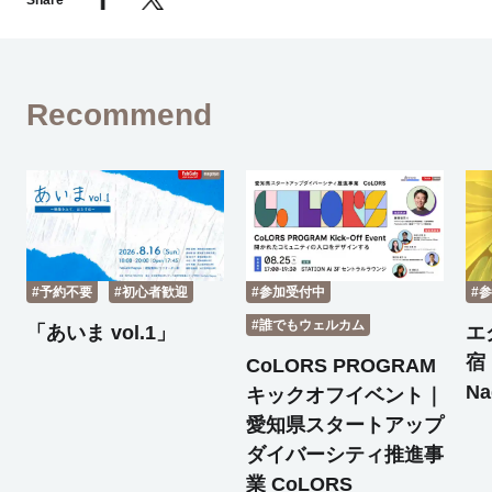
Share
Recommend
#予約不要
#初心者歓迎
#参加受付中
#
#誰でもウェルカム
「あいま vol.1」
エ
宿 
CoLORS PROGRAM
Na
キックオフイベント｜
愛知県スタートアップ
ダイバーシティ推進事
業 CoLORS