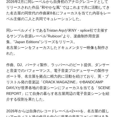
2026年2月に同レーベルから自身初のアナログレコードとして
リリースされた作品 ”和やかな風” ではこれまで共に活動してき
た名古屋の同世代の作曲家8名にフォーカスを当てた内容を
レー
ベル主催の二人と共同でキュレーションした。
同レーベルメイトであるTristan Arpが米NY・splice社で主催す
るサンプル音源レーベル”Rubicon”より、楽曲制作用音源
集、”Japan Editions”シリーズをリリース。
名古屋シーンをフォーカスしたドキュメンタリー映像も制作さ
れた。
作曲、DJ、パーティ製作、ラッパーへのビート提供、ダンサー
と音楽でのパフォーマンス、
電子音楽プロデューサーの製作サ
ポート等、名古屋を拠点に精力的に活動を続けており、英・ブ
リストル発の音楽誌「CRACK MAGAZINE」やBANDCAMP
DAYLYが世界各地の音楽シーンにフォーカスを当てる「SCENE
REPORT」にて自身の暮らす名古屋周辺の電子音楽シーンを紹
介する役割を果たした。
2026年からは自身のレコードレーベル<2++>を、名古屋の親し
いアーティスト達の作品を中心に世界の音楽ファンに届ける為