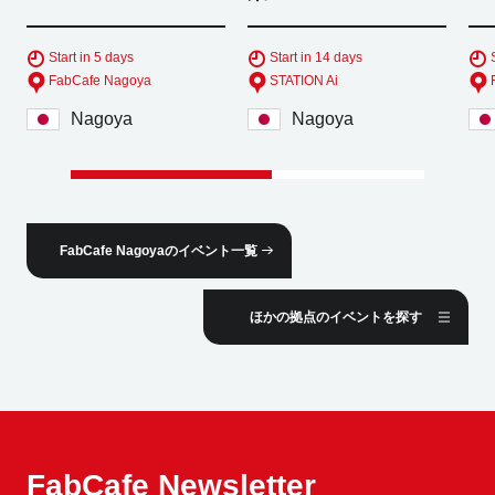
Start in 5 days
Start in 14 days
FabCafe Nagoya
STATION Ai
Nagoya
Nagoya
FabCafe Nagoyaのイベント一覧
ほかの拠点のイベントを探す
FabCafe Newsletter