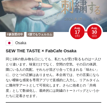
Tokyo
Fuji
Nagoya
Kyoto
Osaka
Hida
Aug.
Aug.
17
30
#参加受付中
#誰でもウェルカム
(月)
(日)
Chiba
Osaka
SEW THE TASTE × FabCafe Osaka
Fukushima
Taipei
同じ1杯の飲み物を口にしても、私たちが受け取るものは一人ひ
Toulouse
Strasbourg
とり違います。味覚だけでなく、空間の空気、その日の体調、
隣にいる人の気配。それらが混ざり合って生まれる「味わい」
Kuala Lumpur
Bangkok
に、ひとつの正解はありません。本企画では、その言葉になら
ない曖昧な感覚を専用アプリで直感的に入力し、リアルタイム
に幾何学アートとして可視化します。さらに他者との「共鳴
Mexico City
度」として数値化し、最終的には刺繍のトートバッグというか
たちに定着させます。
Close