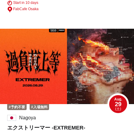
Start in 10 days
FabCafe Osaka
Business service
Aug.
29
#予約不要
#入場無料
(土)
Nagoya
エクストリーマー -EXTREMER-