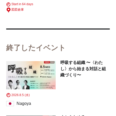
Start in 64 days
図図倉庫
終了したイベント
呼吸する組織 〜〈わた
し〉から始まる対話と組
織づくり〜
2026.8.5 (水)
Nagoya