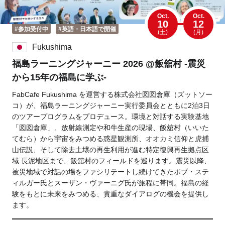
Oct.
Oct.
10
12
#参加受付中
#英語・日本語で開催
(土)
(月)
Fukushima
福島ラーニングジャーニー 2026 @飯舘村 -震災
から15年の福島に学ぶ-
FabCafe Fukushima を運営する株式会社図図倉庫（ズットソー
コ）が、福島ラーニングジャーニー実行委員会とともに2泊3日
のツアープログラムをプロデュース。環境と対話する実験基地
「図図倉庫」、放射線測定や和牛生産の現場、飯舘村（いいた
てむら）から宇宙をみつめる惑星観測所、オオカミ信仰と虎捕
山伝説、そして除去土壌の再生利用が進む特定復興再生拠点区
域 長泥地区まで、飯舘村のフィールドを巡ります。震災以降、
被災地域で対話の場をファシリテートし続けてきたボブ・ステ
ィルガー氏とスーザン・ヴァーニグ氏が旅程に帯同。福島の経
験をもとに未来をみつめる、貴重なダイアログの機会を提供し
ます。