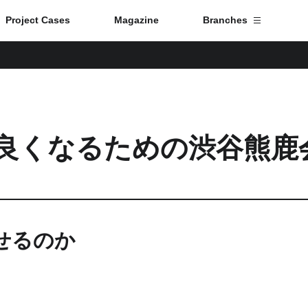
Project Cases
Magazine
Branches
Branch List
Tokyo
良くなるための渋谷熊鹿
Fuji
Nagoya
Kyoto
せるのか
Osaka