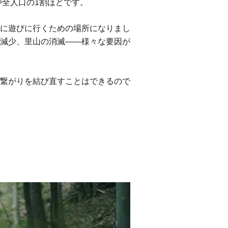
や全人口の1割ほどです。
に遊びに行くための場所になりまし
減少、里山の消滅——様々な要因が
繋がりを結び直すことはできるので