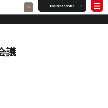
Business service
JP
Fukushima
会議
Taipei
Toulouse
Strasbourg
Kuala Lumpur