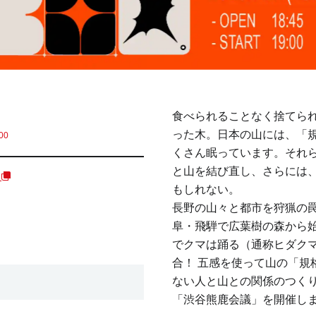
食べられることなく捨てら
った木。日本の山には、「
00
くさん眠っています。それ
と山を結び直し、さらには
く
もしれない。
長野の山々と都市を狩猟の
阜・飛騨で広葉樹の森から
でクマは踊る（通称ヒダクマ）」
合！ 五感を使って山の「規
ない人と山との関係のつく
「渋谷熊鹿会議」を開催し