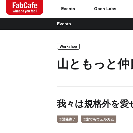
Events
Open Labs
Events
Global
Workshop
Home
山ともっと仲
About
Events
Magazine
我々は規格外を愛
Open Labs
#開催終了
#誰でもウェルカム