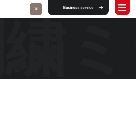
Business service
JP
刺繍
Fukushima
Taipei
Toulouse
Strasbourg
Kuala Lumpur