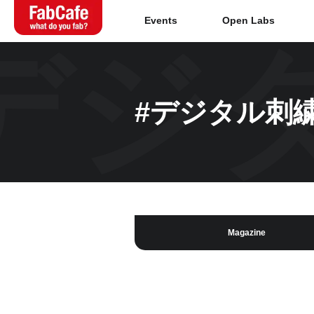
Events
Open Labs
デジ
Global
#デジタル刺
Home
About
Events
Magazine
Magazine
Open Labs