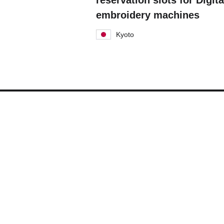
reservation slots for Digita
embroidery machines
Kyoto