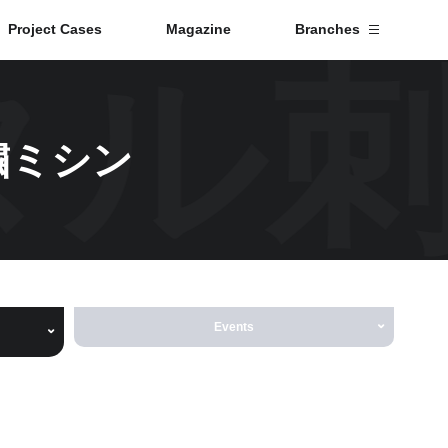
Project Cases
Magazine
Branches
タル
Branch List
繍ミシン
Tokyo
Fuji
Nagoya
Events
Kyoto
Osaka