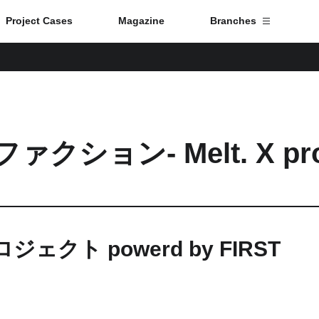
Project Cases
Magazine
Branches
Branch List
Tokyo
ション- Melt. X proj
Fuji
Nagoya
Kyoto
ジェクト powerd by FIRST
Osaka