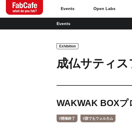
Events
Open Labs
Events
Global
Exhibition
Home
成仏サティスファク
About
Events
Magazine
WAKWAK BOXプロ
Open Labs
#開催終了
#誰でもウェルカム