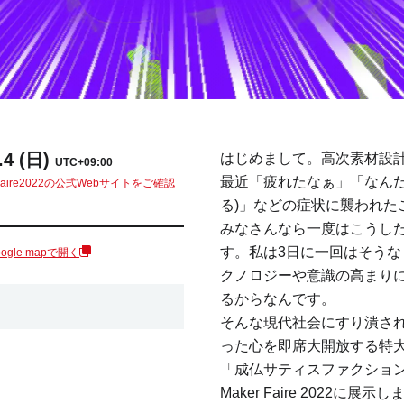
.4 (日)
はじめまして。高次素材設計技
UTC+09:00
最近「疲れたなぁ」「なんだ
r Faire2022の公式Webサイトをご確認
る)」などの症状に襲われた
みなさんなら一度はこうし
す。私は3日に一回はそう
oogle mapで開く
クノロジーや意識の高まり
るからなんです。
そんな現代社会にすり潰さ
った心を即席大開放する特
「成仏サティスファクション」を
Maker Faire 2022に展示