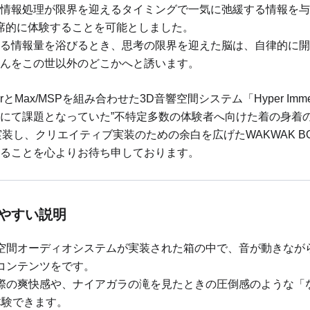
情報処理が限界を迎えるタイミングで一気に弛緩する情報を与
即席的に体験することを可能としました。
る情報量を浴びるとき、思考の限界を迎えた脳は、自律的に開
んをこの世以外のどこかへと誘います。
rとMax/MSPを組み合わせた3D音響空間システム「Hyper Immersi
にて課題となっていた”不特定多数の体験者へ向けた着の身着
Xへ実装し、クリエイティブ実装のための余白を広げたWAKWAK 
ることを心よりお待ち申しております。
やすい説明
空間オーディオシステムが実装された箱の中で、音が動きなが
コンテンツをです。
際の爽快感や、ナイアガラの滝を見たときの圧倒感のような「
体験できます。