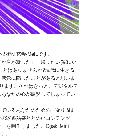
術研究舎-Melt.です。
か肩が凝った」「帰りたい(家にい
ことはありませんか?現代に生きる
た感覚に陥ったことがあると思いま
なります。それはきっと、デジタルテ
にあなたの心が疲弊してしまってい
れているあなたのための、凝り固ま
大の家系熱盛ととのいコンテンツ
制作しました。Ogaki Mini
します。