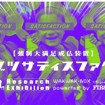
Hida
Chiba