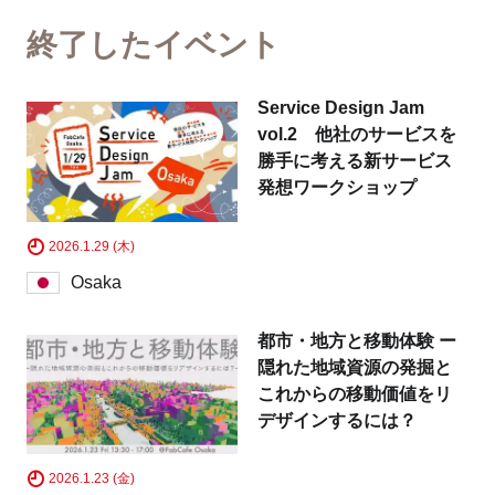
Tokyo
Fuji
終了したイベント
Nagoya
Kyoto
Service Design Jam
Osaka
Hida
vol.2 他社のサービスを
勝手に考える新サービス
Chiba
発想ワークショップ
Fukushima
Taipei
2026.1.29 (木)
Osaka
Toulouse
Strasbourg
都市・地方と移動体験 ー
Kuala Lumpur
Bangkok
隠れた地域資源の発掘と
これからの移動価値をリ
Mexico City
デザインするには？
Close
2026.1.23 (金)