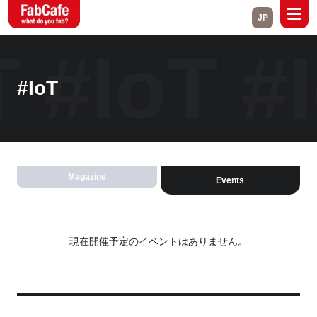
JP
T
#IoT
#
Global
Home
About
#IoT
Events
Magazine
Open Labs
Project Cases
Magazine
Events
Contact
Close
現在開催予定のイベントはありません。
Branch List