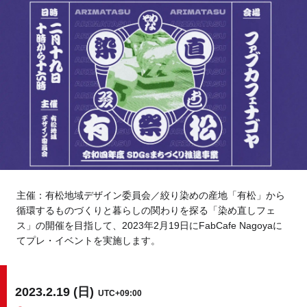
Tokyo
Fuji
Nagoya
Kyoto
Osaka
Hida
Chiba
Fukushima
Taipei
Toulouse
Strasbourg
主催：有松地域デザイン委員会／絞り染めの産地「有松」から
循環するものづくりと暮らしの関わりを探る「染め直しフェ
Kuala Lumpur
Bangkok
ス」の開催を目指して、2023年2月19日にFabCafe Nagoyaに
てプレ・イベントを実施します。
Mexico City
2023.2.19 (日)
UTC+09:00
Close