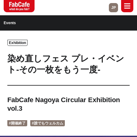
JP
Global
Events
Home
About
Exhibition
Events
Magazine
染め直しフェス プレ・イベン
Open Labs
Project Cases
ト-その一枚をもう一度-
Contact
FabCafe Nagoya Circular Exhibition
Close
vol.3
#開催終了
#誰でもウェルカム
Branch List