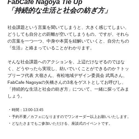
FabCafe Nagoya T
ie Up
「
持続的な生活と社会の紡ぎ方
」
社会課題という言葉を聞いてしまうと、大きく感じてしまい、
どうしても自分との距離が空いてしまうもの。ですが、それら
の言葉を一つ一つ、中身や本質を紐解いていくと、自分たちの
『生活』と絡まっていることがわかります。
そんな社会課題へのアクションを、上辺だけなぞるのではな
く、どうやったら実現し、紡いでいくことができるのか？トッ
プリーフ代表 大嶺さん、有松地域デザイン委員会 武馬さん、
FabCafe Nagoyaの矢橋さんの3名をゲストとしてお呼びし、
「持続的な生活と社会の紡ぎ方」について、一緒に探ってみま
しょう。
時間：13:00-13:45
予約不要／カフェになりますのでワンオーダー以上お願いいたします。
どなたさまでもご参加いただける、座談式のイベントです。