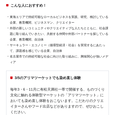
こんな人におすすめ！
東海エリアで持続可能なローカルビジネスを実践、研究、検討している
企業、教育機関、ビジネスマン、クリエイター
外部の新しいコミュニティやクリエイティブな人たちとともに、社会課
題に取り組んでいきたい、共創する仲間や外部パートナーを探している
企業、教育機関、自治体
サーキュラー・エコノミー（循環型経済・社会）を実現するにあたっ
て、課題感を感じている企業、自治体
名古屋市での持続可能な社会に向けた取り組みに、興味関心が強いメデ
ィア
3/5のアリマツーケットでも染め直し体験
毎年3・6・11月に有松天満社一帯で開催する、ものづくり
文化に触れる体験型マーケットの「アリマツーケット」に
おいても染め直し体験をおこないます。こだわりのクリエ
イターさんやフード出店などがありますので、ぜひおこし
ください。