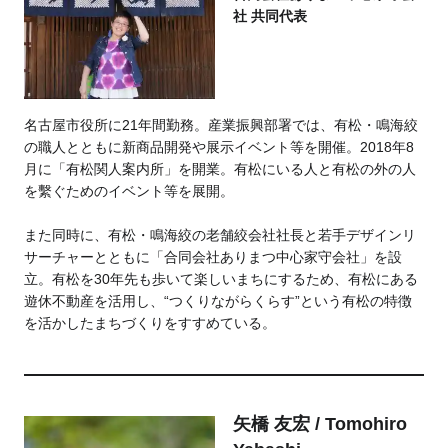
社 共同代表
名古屋市役所に21年間勤務。産業振興部署では、有松・鳴海絞
の職人とともに新商品開発や展示イベント等を開催。
2018年8
月に「有松関人案内所」を開業。
有松にいる人と有松の外の人
を繫ぐためのイベント等を展開。
また同時に、有松・鳴海絞の老舗絞会社社長と若手デザインリ
サーチャーとともに「合同会社ありまつ中心家守会社」を設
立。有松を30年先も歩いて楽しいまちにするため、有松にある
遊休不動産を活用し、“つくりながらくらす”という有松の特徴
を活かしたまちづくりをすすめている。
矢橋 友宏 / Tomohiro