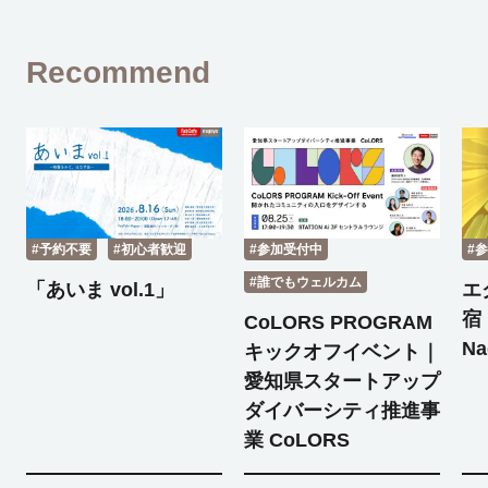
Recommend
#予約不要
#初心者歓迎
#参加受付中
#
#誰でもウェルカム
「あいま vol.1」
エ
宿 
CoLORS PROGRAM
Na
キックオフイベント｜
愛知県スタートアップ
ダイバーシティ推進事
業 CoLORS