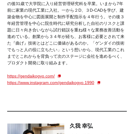
の後31歳で大学院に入り経営管理研究科を卒業。いまから7年
前に家業の現代工業に入社。一から２D、３D-CADを学び、建
築金物を中心に図面展開と制作手配指示を４年行う。その後３
年経営管理を中心に院生時代に研究分析した自社のリスクと課
題に日々向き合いながら試行錯誤を重ね様々な業務改善活動を
進めている。創業から３４年が経ち、お客様に必要とされて来
た『曲げ』技術とはどこに価値があるのか。「ゲンダイの技術
でもっと人の役に立ちたい」という想いから、現代工業のこれ
までとこれからを背負って次のステージに会社を進めるべく、
プロダクト開発に取り組みます。
https://gendaikogyo.com/
https://www.instagram.com/gendaikogyo.1990
久我 幸弘