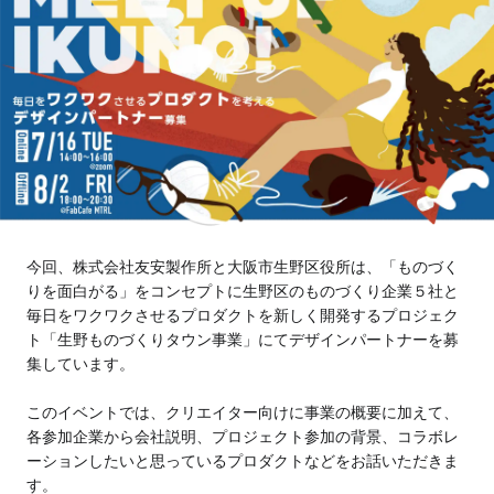
Tokyo
Fuji
Nagoya
Kyoto
Osaka
Hida
Chiba
Fukushima
Taipei
今回、株式会社友安製作所と大阪市生野区役所は、「ものづく
Toulouse
Strasbourg
りを面白がる」をコンセプトに生野区のものづくり企業５社と
毎日をワクワクさせるプロダクトを新しく開発するプロジェク
ト「生野ものづくりタウン事業」にてデザインパートナーを募
Kuala Lumpur
Bangkok
集しています。
Mexico City
このイベントでは、クリエイター向けに事業の概要に加えて、
各参加企業から会社説明、プロジェクト参加の背景、コラボレ
ーションしたいと思っているプロダクトなどをお話いただきま
Close
す。