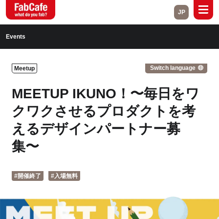
JP
Global
Events
Home
About
Switch language
Meetup
Events
Magazine
MEETUP IKUNO！〜毎日をワ
Open Labs
Project Cases
クワクさせるプロダクトを考
えるデザインパートナー募
Contact
集〜
Close
#開催終了
#入場無料
Branch List