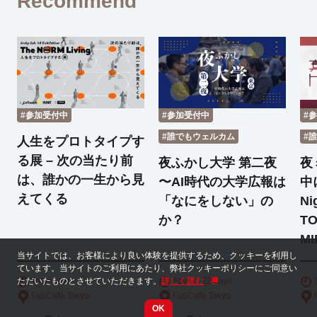
Recommend
#参加受付中
#参加受付中
#
#誰でもウェルカム
#
人生をプロトタイプす
る展 – 次の当たり前
夜ふかし大学 第二夜
夜
は、誰かの一生から見
〜AI時代の大学広報は
中
えてくる
「なにをしない」の
Ni
か？
TO
MI
当サイトでは、お客様により良い体験を提供するため、クッキーを利用し
ています。当サイトのご利用にあたり、弊社クッキーポリシーにご同意い
ただいたものとさせていただきます。
詳しく読む
Tomorrow
Start in 22 days
FabCafe Tokyo
FabCafe Tokyo
OK