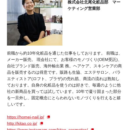
株式会社北尾化粧品部 マー
ケティング営業部
前職から約10年化粧品を通じた仕事をしております。 前職は、
メーカー販売。 現会社にて、お客様のモノづくり(OEM受託)、
自社ブランド販売、海外輸出業 務。ヘアケア、スキンケアの商
品を販売するのは得意です。販路も生協、エステサロン、バラ
エティストア(ロフト、プラザ)の売れ筋、商流の流れは熟知し
ております。自身の化粧品を使うのは好きで、毎週のように他
社の新商品を買っては試しています。10年で凝り固まった部分
を一旦外し、固定概念にとらわれないモノづくりを行えると嬉
しいです。
https://homei-nail.jp/
http://kitao.co.jp/
https://www.instagram.com/kitao_cosmetics/