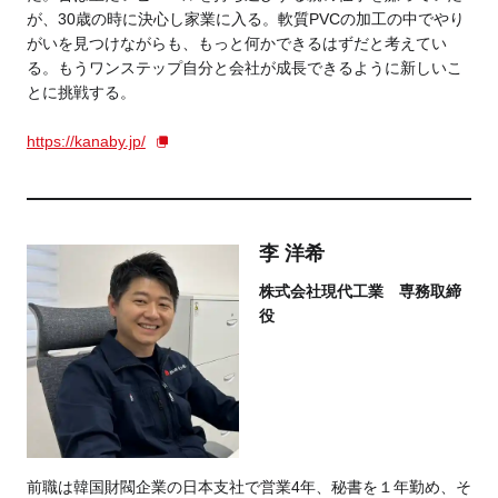
が、30歳の時に決心し家業に入る。軟質PVCの加工の中でやり
がいを見つけながらも、もっと何かできるはずだと考えてい
る。もうワンステップ自分と会社が成長できるように新しいこ
とに挑戦する。
https://kanaby.jp/
李 洋希
株式会社現代工業 専務取締
役
前職は韓国財閥企業の日本支社で営業4年、秘書を１年勤め、そ