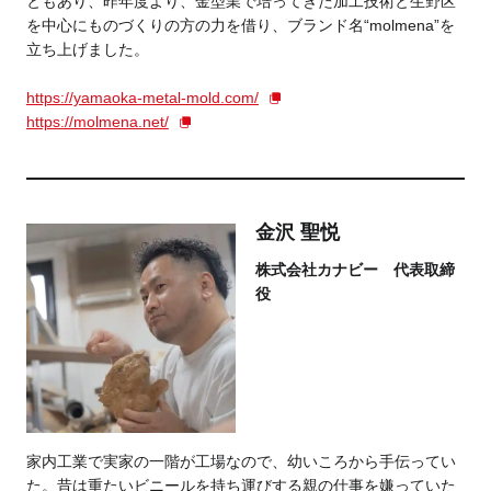
ともあり、昨年度より、金型業で培ってきた加工技術と生野区
を中心にものづくりの方の力を借り、ブランド名“molmena”を
立ち上げました。
https://yamaoka-metal-mold.com/
https://molmena.net/
金沢 聖悦
株式会社カナビー 代表取締
役
家内工業で実家の一階が工場なので、幼いころから手伝ってい
た。昔は重たいビニールを持ち運びする親の仕事を嫌っていた