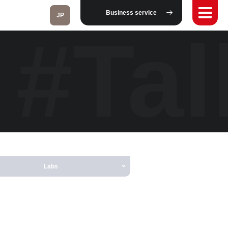
Business service
JP
#Tal
Fukushima
Taipei
Toulouse
Labs
Strasbourg
Kuala Lumpur