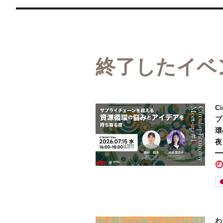
終了したイベ
Ci
プ
環
夜
わ