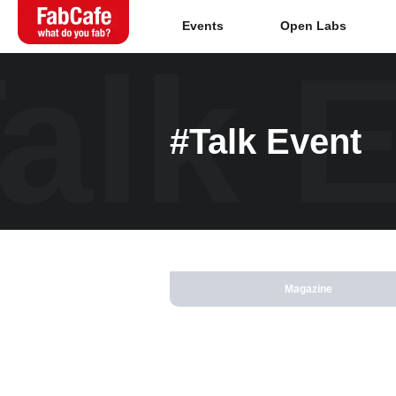
Events
Open Labs
alk 
Global
#Talk Event
Home
About
Events
Magazine
Magazine
Open Labs