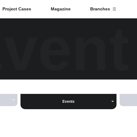
Project Cases
Magazine
Branches
Event
Branch List
Tokyo
Fuji
Nagoya
Events
Kyoto
Osaka