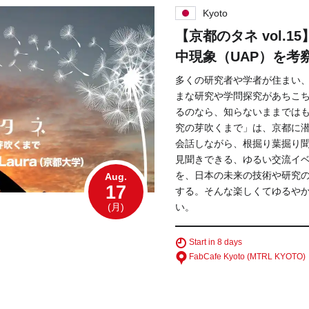
Hida
Kyoto
【京都のタネ vol.
Chiba
中現象（UAP）を考
多くの研究者や学者が住まい
まな研究や学問探究があちこ
るのなら、知らないままではも
究の芽吹くまで」は、京都に
会話しながら、根掘り葉掘り
見聞きできる、ゆるい交流イ
を、日本の未来の技術や研究
Aug.
17
する。そんな楽しくてゆるや
(月)
い。
Start in 8 days
FabCafe Kyoto (MTRL KYOTO)