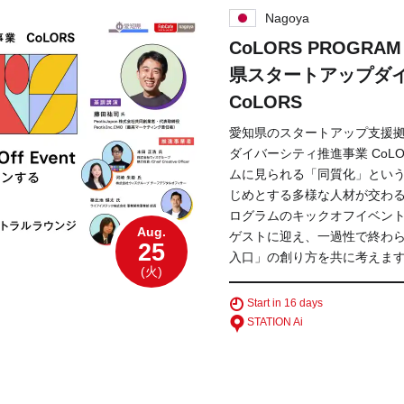
Nagoya
CoLORS PROG
県スタートアップダ
CoLORS
愛知県のスタートアップ支援拠点
ダイバーシティ推進事業 CoL
ムに見られる「同質化」とい
じめとする多様な人材が交わ
ログラムのキックオフイベントで
Aug.
ゲストに迎え、一過性で終わ
25
入口」の創り方を共に考えま
(火)
Start in 16 days
STATION Ai