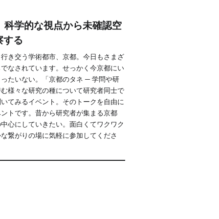
Bangkok
15】科学的な視点から未確認空
Mexico City
察する
、行き交う学術都市、京都。今日もさまざ
ちでなされています。せっかく今京都にい
ったいない。「京都のタネ ─ 学問や研
潜む様々な研究の種について研究者同士で
聞いてみるイベント。そのトークを自由に
ベントです。昔から研究者が集まる京都
の中心にしていきたい。面白くてワクワク
かな繋がりの場に気軽に参加してくださ