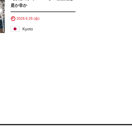
是か非か
2026.6.26 (金)
Kyoto