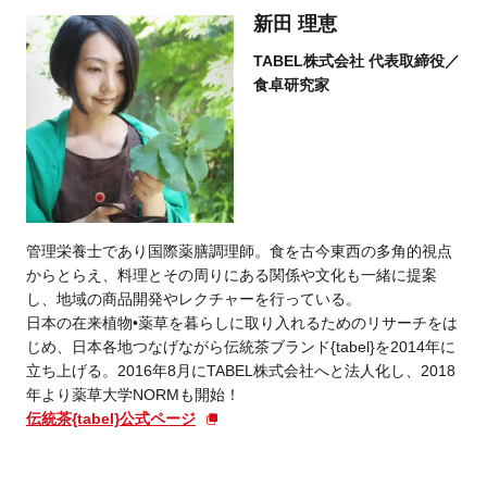
新田 理恵
TABEL株式会社 代表取締役／
食卓研究家
管理栄養士であり国際薬膳調理師。食を古今東西の多角的視点
からとらえ、料理とその周りにある関係や文化も一緒に提案
し、地域の商品開発やレクチャーを行っている。
日本の在来植物•薬草を暮らしに取り入れるためのリサーチをは
じめ、日本各地つなげながら伝統茶ブランド{tabel}を2014年に
立ち上げる。2016年8月にTABEL株式会社へと法人化し、2018
年より薬草大学NORMも開始！
伝統茶{tabel}公式ページ