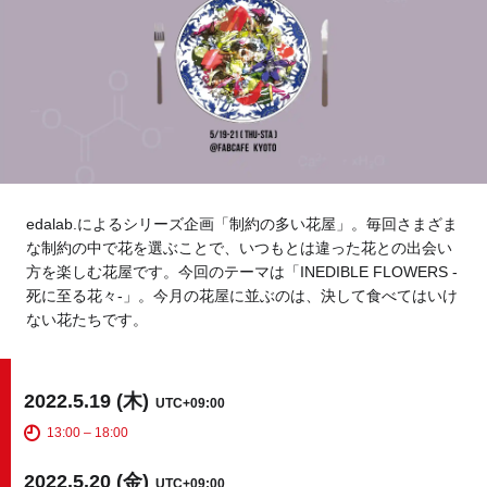
Tokyo
Fuji
Nagoya
Kyoto
Osaka
Hida
Chiba
edalab.によるシリーズ企画「制約の多い花屋」。毎回さまざま
Fukushima
Taipei
な制約の中で花を選ぶことで、いつもとは違った花との出会い
方を楽しむ花屋です。今回のテーマは「INEDIBLE FLOWERS -
Toulouse
Strasbourg
死に至る花々-」。今月の花屋に並ぶのは、決して食べてはいけ
ない花たちです。
Kuala Lumpur
Bangkok
Mexico City
2022.5.19 (木)
UTC+09:00
13:00 – 18:00
Close
2022.5.20 (金)
UTC+09:00