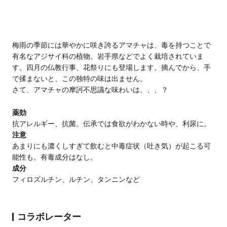
梅雨の季節には華やかに咲き誇るアマチャは、毒を持つことで
有名なアジサイ科の植物。岩手県などでよく栽培されていま
す。
四月の仏教行事、花祭りにも登場します。
摘んでから、手
で揉まないと、この独特の味は出ません。
さて、アマチャの摩訶不思議な味わいは、、、？
薬効
抗アレルギー、抗菌。伝承では食欲がわかない時や、利尿に。
注意
あまりにも濃くしすぎて飲むと中毒症状（吐き気）が起こる可
能性も。有毒成分はなし。
成分
フィロズルチン、ルチン、タンニンなど
コラボレーター