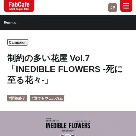
JP
Global
Events
Home
About
Campaign
Events
Magazine
制約の多い花屋 Vol.7
Open Labs
Project Cases
「INEDIBLE FLOWERS -死に
至る花々-」
Contact
#開催終了
#誰でもウェルカム
Close
Branch List