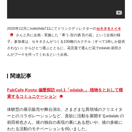
2020年12月にnokishita711にてドリンクディレクターの
セキネモトイキ
さんと共に企画・実施した「希う-百の酒 百の花」という企画の様
子。参加者は、セキネさんがつくる100種のカクテル（すべて1杯しか提供
されない）からひとつ選ぶとともに、花言葉で選んだ花でedalab.前田さ
んがブーケを作ってくれるという企画。
関連記事
FabCafe Kyoto 偏愛探訪 vol.1「edalab.」 植物をとおして模
索するコミュニケーション
体験型の展示販売や舞台演出、さまざまな異領域のクリエイタ
ーとのコラボレーションなど、貪欲に活動を展開するedalab.の
前田裕也さん。彼の独自の表現の裏にある想いや、彼の多岐に
わたる活動のモチベーションを伺いました。