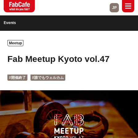
JP
Global
Events
Home
About
Meetup
Events
Magazine
Fab Meetup Kyoto vol.47
Open Labs
Project Cases
#開催終了
#誰でもウェルカム
Contact
Close
Branch List