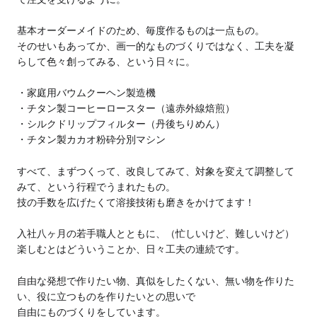
基本オーダーメイドのため、毎度作るものは一点もの。
そのせいもあってか、画一的なものづくりではなく、工夫を凝
らして色々創ってみる、という日々に。
家庭用バウムクーヘン製造機
チタン製コーヒーロースター（遠赤外線焙煎）
シルクドリップフィルター（丹後ちりめん）
チタン製カカオ粉砕分別マシン
すべて、まずつくって、改良してみて、対象を変えて調整して
みて、という行程でうまれたもの。
技の手数を広げたくて溶接技術も磨きをかけてます！
入社八ヶ月の若手職人とともに、（忙しいけど、難しいけど）
楽しむとはどういうことか、日々工夫の連続です。
自由な発想で作りたい物、真似をしたくない、無い物を作りた
い、役に立つものを作りたいとの思いで
自由にものづくりをしています。