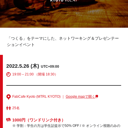
Tokyo
Fuji
Nagoya
Kyoto
Osaka
Hida
「つくる」をテーマにした、ネットワーキング＆プレゼンテー
ションイベント
Chiba
Fukushima
Taipei
2022.5.26 (木)
UTC+09:00
19:00 – 21:00 （開場 18:30）
Toulouse
Strasbourg
Kuala Lumpur
Bangkok
FabCafe Kyoto (MTRL KYOTO) ｜
Google mapで開く
Mexico City
25名
1000円（ワンドリンク付き）
Close
※ 学割：学生の方は学生証提示で50% OFF / ※ オンライン視聴のみの