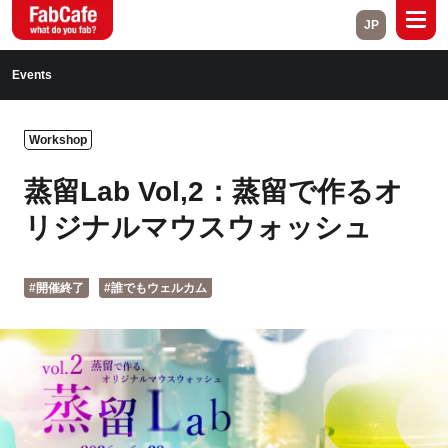
JP
Global
Events
Home
About
Workshop
Events
Magazine
蒸留Lab Vol,2：蒸留で作るオ
Open Labs
Project Cases
リジナルマウスウォッシュ
Contact
#開催終了
#誰でもウェルカム
Close
Branch List