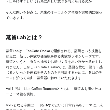
口をゆすぐという行為に新しい意味を与えられるのか
そんな問いを起点に、未来のオーラルケア体験を実験的に探っ
ていきます。
蒸留Labとは？
蒸留Labは、FabCafe Osakaで開催される、
蒸留という技術を
起点に、新しい体験や価値観を探る実験型ラボシリーズです。
蒸留というと、香りの抽出やお酒づくりを思い浮かべるかもし
れません。
しかしFabCafe Osakaでは、蒸留を飲む・纏う・感
じるといった身体感覚そのものを再設計するために、各回のテ
ーマに沿って自由に蒸留器に触れていただきます
Vol.1では、LiLo Coffee Roastersとともに、
蒸留水を用いたコ
ーヒー体験を実施。
Vol.2となる今回は、
口をゆすぐという日常行為をテーマに、
未