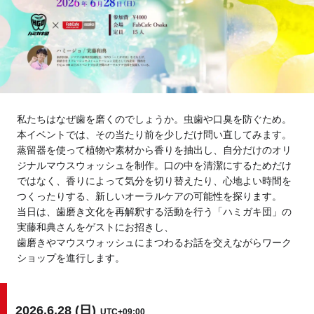
Tokyo
Fuji
Nagoya
Kyoto
Osaka
Hida
Chiba
私たちはなぜ歯を磨くのでしょうか。虫歯や口臭を防ぐため。
本イベントでは、その当たり前を少しだけ問い直してみます。
Fukushima
Taipei
蒸留器を使って植物や素材から香りを抽出し、自分だけのオリ
ジナルマウスウォッシュを制作。口の中を清潔にするためだけ
ではなく、香りによって気分を切り替えたり、心地よい時間を
Toulouse
Strasbourg
つくったりする、新しいオーラルケアの可能性を探ります。
当日は、歯磨き文化を再解釈する活動を行う「ハミガキ団」の
Kuala Lumpur
Bangkok
実藤和典さんをゲストにお招きし、
歯磨きやマウスウォッシュにまつわるお話を交えながらワーク
Mexico City
ショップを進行します。
Close
2026.6.28 (日)
UTC+09:00