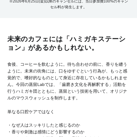
※2026年6月25日(金)以降のキャンセルには、当日参加費100%のキャン
セル料が発生します。
未来のカフェには「ハミガキステーシ
ョン」があるかもしれない。
食後、コーヒーを飲むように。待ち合わせの前に、香りを纏う
ように。
未来の街角には、口をゆすぐという行為が、もっと感
覚的で、嗜好的なものとして身近に存在しているかもしれませ
ん。
今回の蒸留Labでは、「歯磨き文化を再解釈する」活動を
行うハミガキ団とともに、
蒸留という技術を用いて、オリジナ
ルのマウスウォッシュを制作します。
単なる口腔ケアではなく
なぜ人はスッキリしたと感じるのか
香りや刺激は感情にどう影響するのか