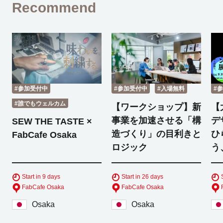
Recommend
#参加受付中
#参加受付中
#入場無料
#
#誰でもウェルカム
【ワークショップ】新
【
事業を加速させる「構
デ
SEW THE TASTE ×
造づくり」の目利きと
ひ
FabCafe Osaka
ロジック
う
Start in 9 days
Start in 26 days
FabCafe Osaka
FabCafe Osaka
Osaka
Osaka