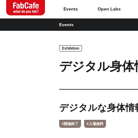
Events
Open Labs
Events
Global
Exhibition
Home
デジタル身体
About
Events
Magazine
デジタルな身体情
Open Labs
#開催終了
#入場無料