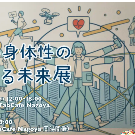
Hida
Chiba