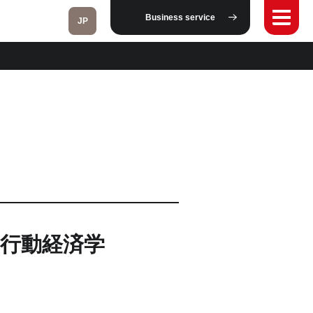
Business service
JP
Fukushima
Taipei
Toulouse
Strasbourg
行動経済学
Kuala Lumpur