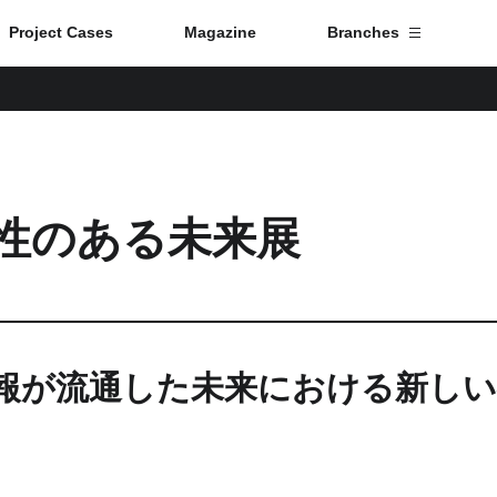
Project Cases
Magazine
Branches
Branch List
Tokyo
性のある未来展
Fuji
Nagoya
Kyoto
報が流通した未来における新しい
Osaka