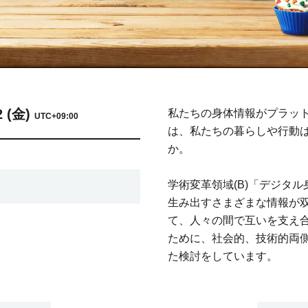
2 (金)
私たちの身体情報がプラッ
UTC+09:00
は、私たちの暮らしや行動
か。
学術変革領域(B)「デジタ
生み出すさまざまな情報が
て、人々の間で互いを支え
ために、社会的、技術的両
た検討をしています。