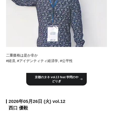
二重価格は是か非か
#経済, #アイデンティティ経済学, #公平性
京都のタネ vol.13 feat 学問のや
どりぎ
2026年05月26日 (火) vol.12
西口 優毅