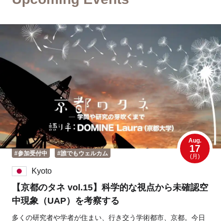
Business service
Aug.
17
#参加受付中
#誰でもウェルカム
(月)
Kyoto
【京都のタネ vol.15】科学的な視点から未確認空
中現象（UAP）を考察する
多くの研究者や学者が住まい、行き交う学術都市、京都。今日