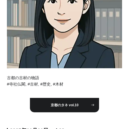
古都の古材の物語
#寺社仏閣, #古材, #歴史, #木材
京都のタネ vol.10