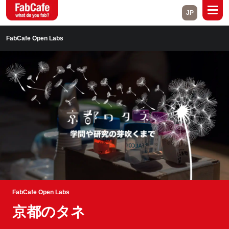
JP
Global
FabCafe Open Labs
Home
About
Events
Magazine
Open Labs
Project Cases
Contact
Close
FabCafe Open Labs
京都のタネ
Branch List