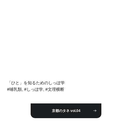
「ひと」を知るためのしっぽ学
#哺乳類, #しっぽ学, #文理横断
京都のタネ vol.04