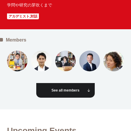
Tokyo
Fuji
学問や研究の芽吹くまで
アカデミスト,対話
Nagoya
Kyoto
Osaka
Hida
Members
Chiba
Fukushima
Taipei
Toulouse
Strasbourg
See all members
Kuala Lumpur
Bangkok
Mexico City
Close
Upcoming Events