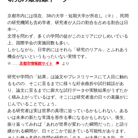
京都市内には現在、38の大学・短期大学が所在し（※）、民間
の研究機関も含め学者、研究者が人口の割合を占める割合は日
本一。
文理を問わず、多くの学問の徒がこのエリアにひしめいている
上、国際学会の実施回数も多い。
しかしながら、日常的にはそれら「研究のリアル」とふれあう
機会がないというもったいない実情です。
※ ……
京都市情報館サイト
より
研究や学問の「結果」は論文やプレスリリースにて人目に触れ
るものの、そこに至るまでに様々な紆余曲折や試行錯誤があ
り、論文に至るまでに膨大な試行データや実験結果がうずたか
く積み上がっているはず。そこには研究者達の日々の葛藤がに
じんでいることでしょう。
ある研究者は実は世界の真理に迫っているかもしれない。ある
いは未来の新たな常識を形作る事になるかもしれない。後生、
振り返ってみれば「あれが世界が変わった瞬間だった」と語り
継がれる瞬間が、日々どこかで起きている可能性があります。
そんな種々多様な学問や研究の「タネ」が大量にある街、京