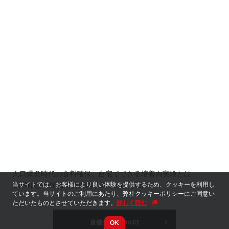
人口爆発時代の食料確保。自宅でできる培養肉実験とは
当サイトでは、お客様により良い体験を提供するため、クッキーを利用し
#培養肉,#DIY_BIO,#生物学,#shojin_meat
ています。当サイトのご利用にあたり、弊社クッキーポリシーにご同意い
ただいたものとさせていただきます。
詳しく読む
京都のタネ vol.01
OK