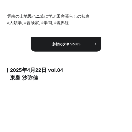
雲南の山地民ハニ族に学ぶ田舎暮らしの知恵
#人類学, #冒険家, #学問, #境界線
京都のタネ vol.05
2025年4月22日 vol.04
東島 沙弥佳