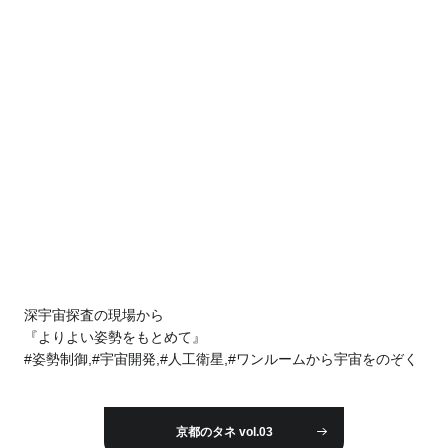
深宇宙探査の現場から
『よりよい姿勢をもとめて』
#姿勢制御,#宇宙開発,#人工衛星,#ワンルームから宇宙をのぞく
京都のタネ vol.03