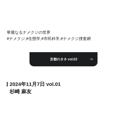
華麗なるナメクジの世界
#ナメクジ,#生態学,#市民科学,#ナメクジ捜査網
京都のタネ vol.02
2024年11月7日 vol.01
杉崎 麻友