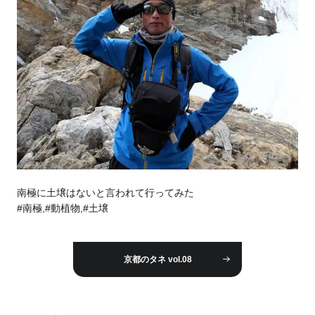
南極に土壌はないと言われて行ってみた
#南極,#動植物,#土壌
京都のタネ vol.08