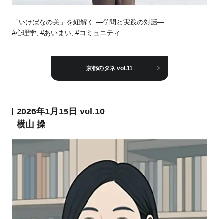
「いけばなの美」を紐解く —学問と実践の対話—
#心理学, #あいまい, #コミュニティ
京都のタネ vol.11
2026年1月15日 vol.10
横山 操