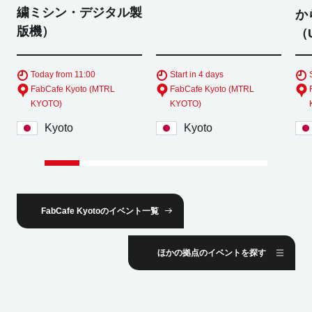
繍ミシン・デジタル製
か
版機）
（
Today from 11:00
Start in 4 days
FabCafe Kyoto (MTRL
FabCafe Kyoto (MTRL
KYOTO)
KYOTO)
Kyoto
Kyoto
FabCafe Kyotoのイベント一覧
ほかの拠点のイベントを探す