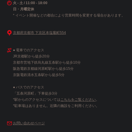
火 - 土 / 11:00 - 18:00
日・月曜定休
* イベント開催などの都合により営業時間を変更する場合があります。
京都府京都市 下京区本塩竈町554
● 電車でのアクセス
JR京都駅から徒歩20分
京都市営地下鉄烏丸線五条駅から徒歩10分
阪急電鉄京都線河原町駅から徒歩15分
京阪電鉄清水五条駅から徒歩5分
● バスでのアクセス
「五条河原町」下車徒歩3分
*駅からのアクセスについては
こちらをご覧ください
。
*駐車場はありません。近隣の施設をご利用ください。
お問い合わせページ