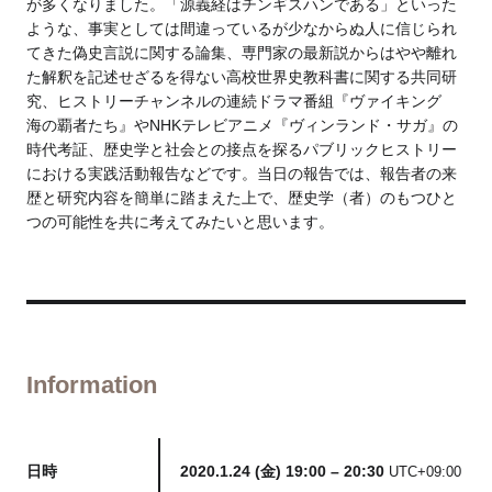
が多くなりました。「源義経はチンギスハンである」といった
ような、事実としては間違っているが少なからぬ人に信じられ
てきた偽史言説に関する論集、専門家の最新説からはやや離れ
た解釈を記述せざるを得ない高校世界史教科書に関する共同研
究、ヒストリーチャンネルの連続ドラマ番組『ヴァイキング
海の覇者たち』やNHKテレビアニメ『ヴィンランド・サガ』の
時代考証、歴史学と社会との接点を探るパブリックヒストリー
における実践活動報告などです。当日の報告では、報告者の来
歴と研究内容を簡単に踏まえた上で、歴史学（者）のもつひと
つの可能性を共に考えてみたいと思います。
Information
日時
2020.1.24 (金) 19:00 – 20:30
UTC+09:00