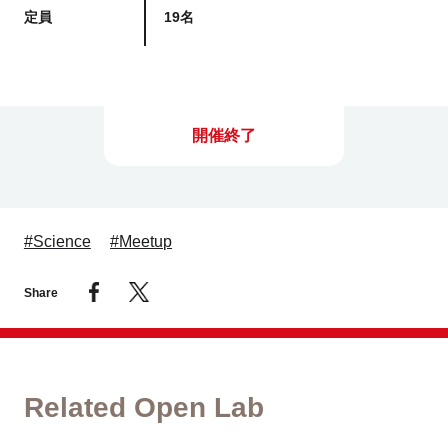
定員
19名
開催終了
#Science
#Meetup
Share
Related Open Lab