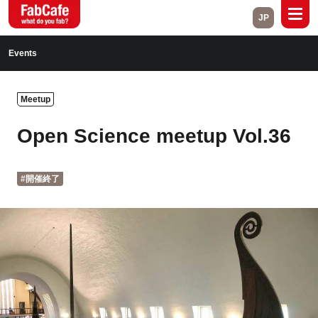
JP
Global
Events
Home
About
Meetup
Events
Magazine
Open Science meetup Vol.36
Open Labs
Project Cases
#開催終了
Contact
Close
Branch List