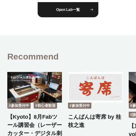
Open Lab一覧
Recommend
#参加受付中
#初心者歓迎
#参加受付中
#
#
【Kyoto】8月Fabツ
こんばんは寄席 by 桂
ール講習会（レーザー
枝之進
【
カッター・デジタル刺
v