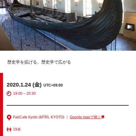
Tokyo
Fuji
Nagoya
Kyoto
Osaka
Hida
Chiba
歴史学を拡げる、歴史学で広がる
Fukushima
Taipei
Toulouse
Strasbourg
2020.1.24 (金)
UTC+09:00
19:00 – 20:30
Kuala Lumpur
Bangkok
Mexico City
FabCafe Kyoto (MTRL KYOTO) ｜
Google mapで開く
19名
Close