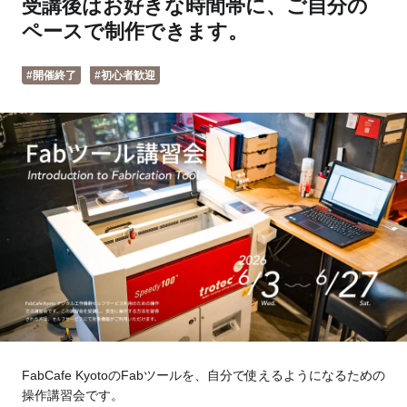
受講後はお好きな時間帯に、ご自分の
Tokyo
Fuji
ペースで制作できます。
Nagoya
Kyoto
#開催終了
#初心者歓迎
Osaka
Hida
Chiba
Fukushima
Taipei
Toulouse
Strasbourg
Kuala Lumpur
Bangkok
Mexico City
FabCafe KyotoのFabツールを、自分で使えるようになるための
Close
操作講習会です。