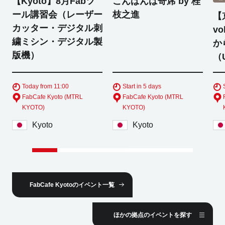
【Kyoto】8月Fabツ
こんばんは寄席 by 桂
ール講習会（レーザー
枝之進
【
カッター・デジタル刺
v
繍ミシン・デジタル製
か
版機）
（
Today from 11:00
Start in 5 days
FabCafe Kyoto (MTRL
FabCafe Kyoto (MTRL
KYOTO)
KYOTO)
Kyoto
Kyoto
FabCafe Kyotoのイベント一覧
ほかの拠点のイベントを探す