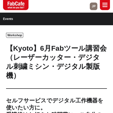
JP
Global
Events
Home
About
Workshop
Events
Magazine
【Kyoto】6月Fabツール講習会
Open Labs
Project Cases
（レーザーカッター・デジタ
ル刺繍ミシン・デジタル製版
Contact
機）
Close
セルフサービスでデジタル工作機器を
Branch List
使いたい方に。