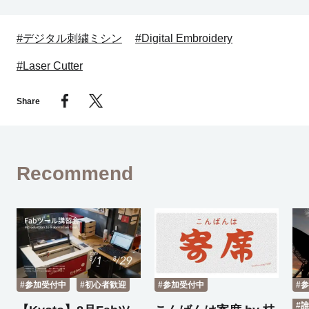
#デジタル刺繍ミシン
#Digital Embroidery
#Laser Cutter
Share
Recommend
#参加受付中
#初心者歓迎
#参加受付中
#
#