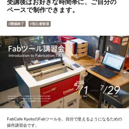
受講後はお好きな時間帯に、ご自分の
Tokyo
Fuji
ペースで制作できます。
Nagoya
Kyoto
#開催終了
#初心者歓迎
Osaka
Hida
Chiba
Fukushima
Taipei
Toulouse
Strasbourg
Kuala Lumpur
Bangkok
Mexico City
FabCafe KyotoのFabツールを、自分で使えるようになるための
Close
操作講習会です。