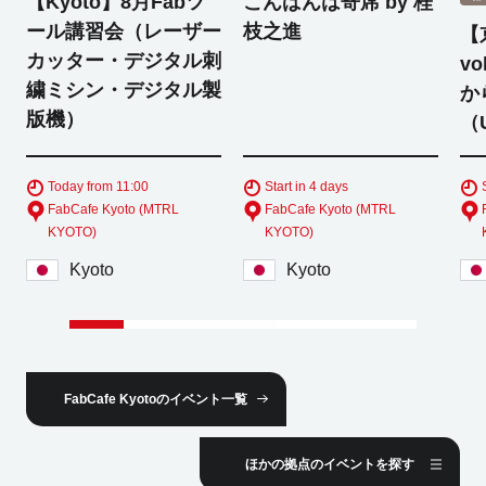
【Kyoto】8月Fabツ
こんばんは寄席 by 桂
ール講習会（レーザー
枝之進
【
カッター・デジタル刺
v
繍ミシン・デジタル製
か
版機）
（
Today from 11:00
Start in 4 days
FabCafe Kyoto (MTRL
FabCafe Kyoto (MTRL
KYOTO)
KYOTO)
Kyoto
Kyoto
FabCafe Kyotoのイベント一覧
ほかの拠点のイベントを探す