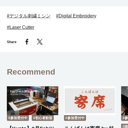
#デジタル刺繍ミシン
#Digital Embroidery
#Laser Cutter
Share
Recommend
#参加受付中
#初心者歓迎
#参加受付中
#
#