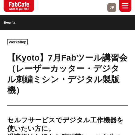
JP
Global
Events
Home
About
Workshop
Events
Magazine
【Kyoto】7月Fabツール講習会
Open Labs
Project Cases
（レーザーカッター・デジタ
ル刺繍ミシン・デジタル製版
Contact
機）
Close
セルフサービスでデジタル工作機器を
Branch List
使いたい方に。