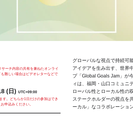
グローバルな視点で持続可
アイデアを生み出す、世界
合わせとリサーチ内容の共有を兼ねたオンライ
ても難しい場合はビデオレターなどで
プ「Global Goals J
ィは、福岡・山口コミュニテ
18 (日)
ローバル性とローカル性の
UTC+09:00
ステークホルダーの視点を
開催されます。どちらか1日だけの参加はでき
えお申込みください。
ーカル」なコラボレーショ