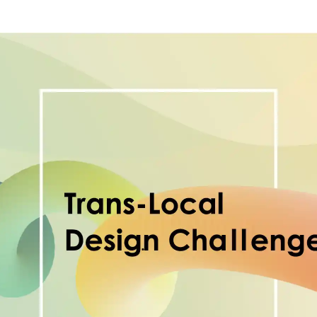
Hida
Chiba