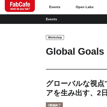
Events
Open Labs
Events
Global
Workshop
Home
Global Goals
About
Events
Magazine
グローバルな視点
アを生み出す、2
Open Labs
#開催終了