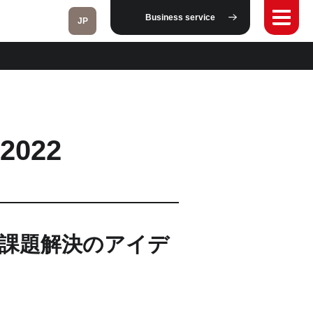
Business service
JP
Fukushima
 2022
Taipei
Toulouse
Strasbourg
課題解決のアイデ
Kuala Lumpur