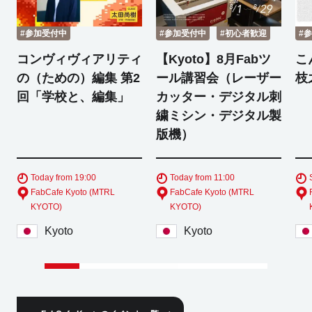
#参加受付中
#参加受付中
#初心者歓迎
#
コンヴィヴィアリティ
【Kyoto】8月Fabツ
こ
の（ための）編集 第2
ール講習会（レーザー
枝
回「学校と、編集」
カッター・デジタル刺
繍ミシン・デジタル製
版機）
Today from 19:00
Today from 11:00
FabCafe Kyoto (MTRL
FabCafe Kyoto (MTRL
KYOTO)
KYOTO)
Kyoto
Kyoto