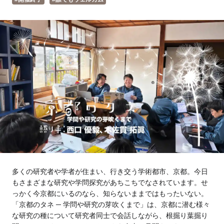
Tokyo
Fuji
Nagoya
Kyoto
Osaka
Hida
Chiba
Fukushima
Taipei
Toulouse
Strasbourg
Kuala Lumpur
Bangkok
多くの研究者や学者が住まい、行き交う学術都市、京都。今日
Mexico City
もさまざまな研究や学問探究があちこちでなされています。せ
っかく今京都にいるのなら、知らないままではもったいない。
「京都のタネ ─ 学問や研究の芽吹くまで」は、京都に潜む様々
な研究の種について研究者同士で会話しながら、根掘り葉掘り
Close