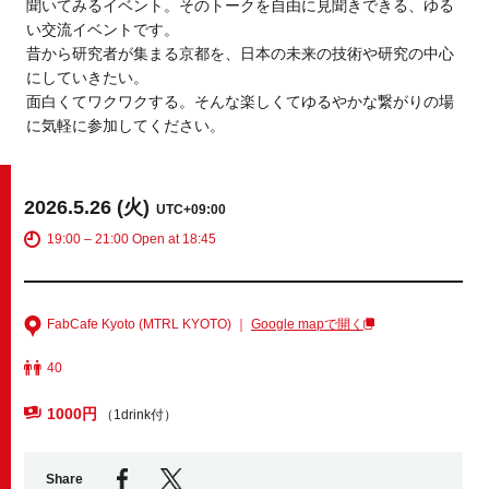
聞いてみるイベント。そのトークを自由に見聞きできる、ゆる
い交流イベントです。
昔から研究者が集まる京都を、日本の未来の技術や研究の中心
Business service
にしていきたい。
面白くてワクワクする。そんな楽しくてゆるやかな繋がりの場
に気軽に参加してください。
2026.5.26 (火)
UTC+09:00
19:00 – 21:00 Open at 18:45
FabCafe Kyoto (MTRL KYOTO) ｜
Google mapで開く
40
1000円
（1drink付）
Share