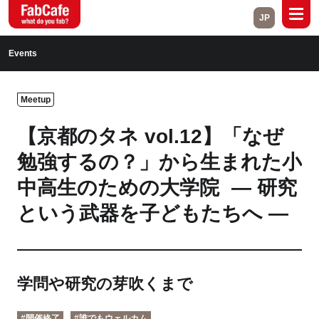
JP
Global
Events
Home
About
Meetup
Events
Magazine
【京都のタネ vol.12】「なぜ
Open Labs
Project Cases
勉強するの？」から生まれた小
中高生のための大学院 ― 研究
Contact
という武器を子どもたちへ ―
Close
学問や研究の芽吹くまで
Branch List
#開催終了
#誰でもウェルカム