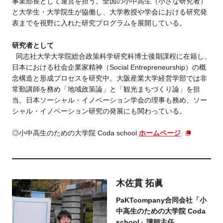
事業部長として運営を担う。全国の小中高生（小さな研究者）
と大学生・大学院生が協働し、大学教授や学会における研究発
表までを視野に入れた研究プログラムを展開している。
研究者として
同志社大学大学院総合政策科学研究科博士後期課程に在籍し、
日本における社会企業家精神（Social Entrepreneurship）の概
念構造と形成プロセスを研究中。大阪産業大学経営学部では非
常勤講師を務め「地域政策論」と「観光まちづくり論」を担
当。日本ソーシャル・イノベーション学会の理事も務め、ソー
シャル・イノベーション研究の発展にも関わっている。
◎小中高生のための大学院 Coda school
ホームページ
木佐貫 拓眞
PaKTcompany合同会社「小
中高生のための大学院 Coda
school」講師主任