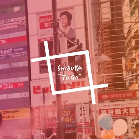
Hida
Chiba