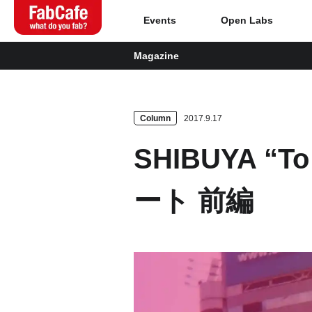
Events
Open Labs
Magazine
Global
Home
Column
2017.9.17
SHIBUYA 
About
ート 前編
Events
Magazine
Open Labs