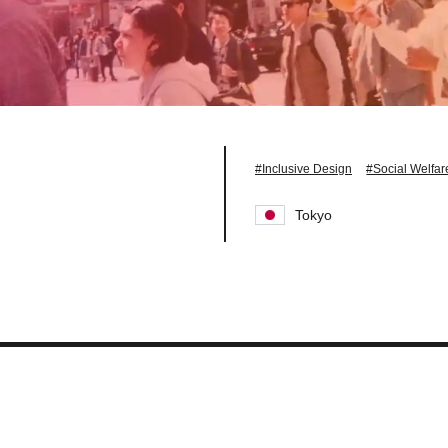
#Inclusive Design
#Social Welfar
Tokyo