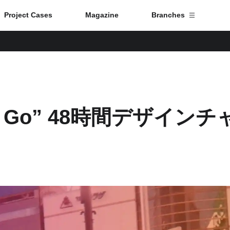
Project Cases
Magazine
Branches
Branch List
Tokyo
“To Go” 48時間デザイン
Fuji
Nagoya
Kyoto
Osaka