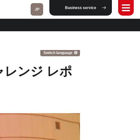
Business service
JP
Fukushima
Switch language
チャレンジ レポ
Taipei
Toulouse
Strasbourg
Kuala Lumpur