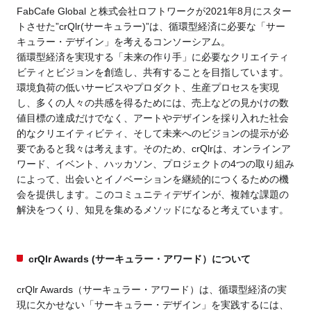
FabCafe Global と株式会社ロフトワークが2021年8月にスター
トさせた”crQlr(サーキュラー)”は、循環型経済に必要な「サー
キュラー・デザイン」を考えるコンソーシアム。
循環型経済を実現する「未来の作り手」に必要なクリエイティ
ビティとビジョンを創造し、共有することを目指しています。
環境負荷の低いサービスやプロダクト、生産プロセスを実現
し、多くの人々の共感を得るためには、売上などの見かけの数
値目標の達成だけでなく、アートやデザインを採り入れた社会
的なクリエイティビティ、そして未来へのビジョンの提示が必
要であると我々は考えます。そのため、crQlrは、
オンラインア
ワード、イベント、ハッカソン、プロジェクトの4つの取り組み
によって、出会いとイノベーションを継続的につくるための機
会を提供します。このコミュニティデザインが、複雑な課題の
解決をつくり、知⾒を集めるメソッドになると考えています。
crQlr Awards (サーキュラー・アワード）について
crQlr Awards（サーキュラー・アワード）は、
循環型経済の実
現に欠かせない「サーキュラー・デザイン」を実践するには、