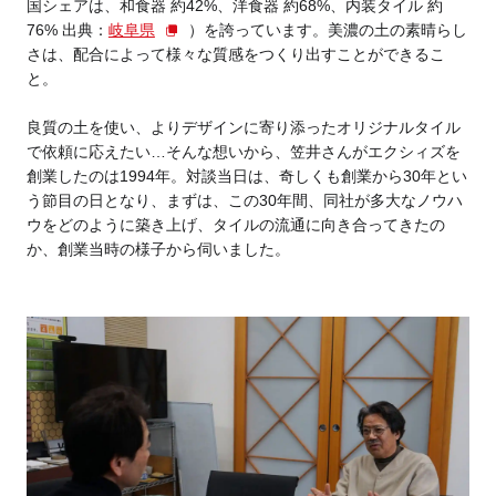
国シェアは、和食器 約42%、洋食器 約68%、内装タイル 約
76% 出典：
岐阜県
）を誇っています。美濃の土の素晴らし
さは、配合によって様々な質感をつくり出すことができるこ
と。
良質の土を使い、よりデザインに寄り添ったオリジナルタイル
で依頼に応えたい…そんな想いから、笠井さんがエクシィズを
創業したのは1994年。対談当日は、奇しくも創業から30年とい
う節目の日となり、まずは、この30年間、同社が多大なノウハ
ウをどのように築き上げ、タイルの流通に向き合ってきたの
か、創業当時の様子から伺いました。