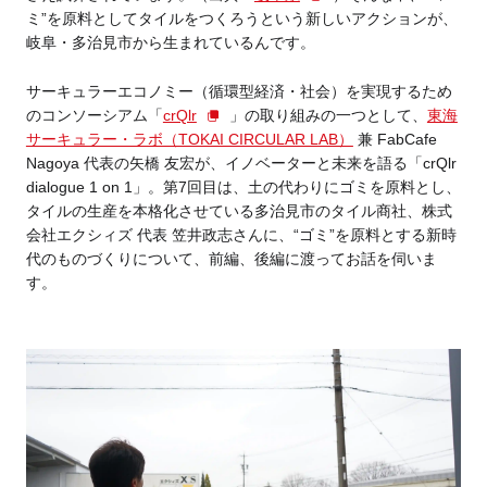
ミ”を原料としてタイルをつくろうという新しいアクションが、
岐阜・多治見市から生まれているんです。
サーキュラーエコノミー（循環型経済・社会）を実現するため
のコンソーシアム「
crQlr
」の取り組みの一つとして、
東海
サーキュラー・ラボ（TOKAI CIRCULAR LAB）
兼 FabCafe
Nagoya 代表の矢橋 友宏が、イノベーターと未来を語る「crQlr
dialogue 1 on 1」。
第7回目は、土の代わりにゴミを原料とし、
タイルの生産を本格化させている多治見市のタイル商社、株式
会社エクシィズ 代表 笠井政志さんに、“ゴミ”を原料とする新時
代のものづくりについて、前編、後編に渡ってお話を伺いま
す。