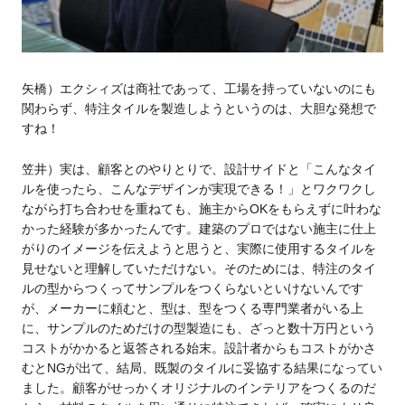
矢橋）エクシィズは商社であって、工場を持っていないのにも
関わらず、特注タイルを製造しようというのは、大胆な発想で
すね！
笠井）実は、顧客とのやりとりで、設計サイドと「こんなタイ
ルを使ったら、こんなデザインが実現できる！」とワクワクし
ながら打ち合わせを重ねても、施主からOKをもらえずに叶わな
かった経験が多かったんです。建築のプロではない施主に仕上
がりのイメージを伝えようと思うと、実際に使用するタイルを
見せないと理解していただけない。そのためには、特注のタイ
ルの型からつくってサンプルをつくらないといけないんです
が、メーカーに頼むと、型は、型をつくる専門業者がいる上
に、サンプルのためだけの型製造にも、ざっと数十万円という
コストがかかると返答される始末。設計者からもコストがかさ
むとNGが出て、結局、既製のタイルに妥協する結果になってい
ました。顧客がせっかくオリジナルのインテリアをつくるのだ