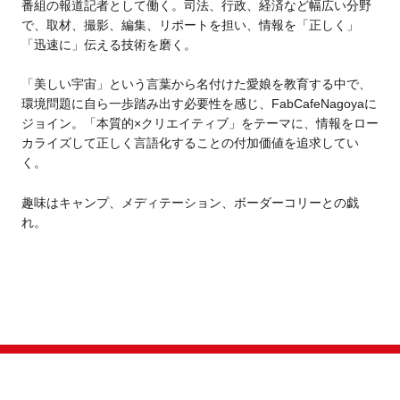
番組の報道記者として働く。司法、行政、経済など幅広い分野
で、取材、撮影、編集、リポートを担い、情報を「正しく」
「迅速に」伝える技術を磨く。
「美しい宇宙」という言葉から名付けた愛娘を教育する中で、
環境問題に自ら一歩踏み出す必要性を感じ、FabCafeNagoyaに
ジョイン。
「本質的×クリエイティブ」をテーマに、情報をロー
カライズして正しく言語化することの付加価値を追求してい
く。
趣味はキャンプ、メディテーション、ボーダーコリーとの戯
れ。