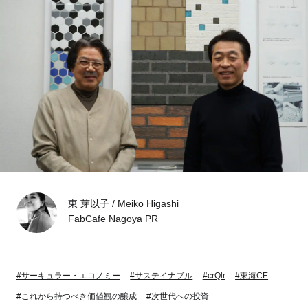
Tokyo
Fuji
Nagoya
Kyoto
Osaka
Hida
Chiba
Fukushima
Taipei
Toulouse
Strasbourg
東 芽以子 / Meiko Higashi
Kuala Lumpur
Bangkok
FabCafe Nagoya PR
Mexico City
#サーキュラー・エコノミー
#サステイナブル
#crQlr
#東海CE
Close
#これから持つべき価値観の醸成
#次世代への投資