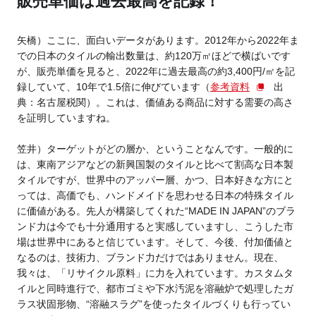
販売単価は過去最高を記録！
矢橋）ここに、面白いデータがあります。2012年から2022年ま
での日本のタイルの輸出数量は、約120万㎡ほどで横ばいです
が、販売単価を見ると、2022年に過去最高の約3,400円/㎡を記
録していて、10年で1.5倍に伸びています（
参考資料
出
典：名古屋税関）。
これは、価値ある商品に対する需要の高さ
を証明していますね。
笠井）ターゲットがどの層か、ということなんです。一般的に
は、東南アジアなどの新興国製のタイルと比べて割高な日本製
タイルですが、世界中のアッパー層、かつ、日本好きな方にと
っては、高価でも、ハンドメイドを思わせる日本の特殊タイル
に価値がある。先人が構築してくれた“MADE IN JAPAN”のブラ
ンド力は今でも十分通用すると実感していますし、こうした市
場は世界中にあると信じています。そして、今後、付加価値と
なるのは、技術力、ブランド力だけではありません。現在、
我々は、「リサイクル原料」に力を入れています。
カスタムタ
イルと同時進行で、都市ゴミや下水汚泥を溶融炉で処理したガ
ラス状固形物、“溶融スラグ”を使ったタイルづくりも行ってい