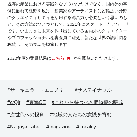
既存の産業における実践的なノウハウだけでなく、国内外の事
例に触れて視野を広げ、起業家やアーティストなど幅広い分野
のクリエイティビティを活用する総合力が必要という思いのも
と、その方法のひとつとして、2021年にスタートしたアワード
です。
いままさに未来を作り出している国内外のクリエイター
やプロフェッショナルを審査員に迎え、新たな世界の設計図を
称賛し、その実現を模索します。
2023年度の受賞結果は
こちら
から閲覧いただけます。
#サーキュラー・エコノミー
#サステイナブル
#crQlr
#東海CE
#これから持つべき価値観の醸成
#次世代への投資
#地域の人たちの意識を育む
#Nagoya Label
#magazine
#Locality