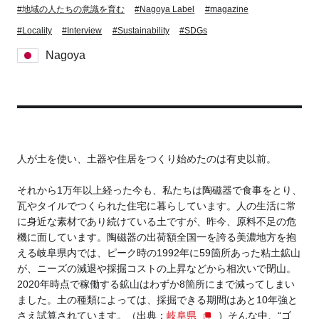
#地域の人たちの意識を育む
#Nagoya Label
#magazine
#Locality
#Interview
#Sustainability
#SDGs
Business service
Nagoya
人が土を使い、土器や住居をつくり始めたのは有史以前。
それから1万年以上経った今も、私たちは陶磁器で食事をとり、
瓦やタイルでつくられた住宅に暮らしています。人の生活に常
に身近な素材であり続けている土ですが、昨今、原料不足の危
機に面しています。陶磁器の出荷額全国一を誇る美濃地方を抱
える岐阜県内では、ピーク時の1992年に59箇所あった粘土鉱山
が、ニーズの減退や採掘コストの上昇などから相次いで閉山。
2020年時点で稼働する鉱山はわずか8箇所にまで減ってしまい
ました。土の種類によっては、採掘できる期間はあと10年強と
さえ試算されています。（出典：
岐阜県
）
そんな中、“ゴ