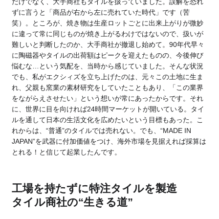
だけでなく、大手商社もタイルを扱っていました。誤解を恐れ
ずに言うと「商品が右から左に売れていた時代」です（苦
笑）。ところが、焼き物は生産ロットごとに出来上がりが微妙
に違って常に同じものが焼き上がるわけではないので、扱いが
難しいと判断したのか、大手商社が撤退し始めて。90年代早々
に陶磁器やタイルの出荷額はピークを迎えたものの、今後伸び
悩むな…という気配を、当時から感じていました。そんな状況
でも、私がエクシィズを立ち上げたのは、元々この土地に生ま
れ、父親も窯業の素材研究をしていたこともあり、「この業界
をながらえさせたい」という想いが常にあったからです。それ
に、世界に目を向ければ24時間マーケットが開いている。タイ
ルを通して日本の生活文化を広めたいという目標もあった。こ
れからは、“普通”のタイルでは売れない。でも、“MADE IN
JAPAN”を武器に付加価値をつけ、海外市場を見据えれば採算は
とれる！と信じて起業したんです。
工場を持たずに特注タイルを製造
タイル商社の“生きる道”