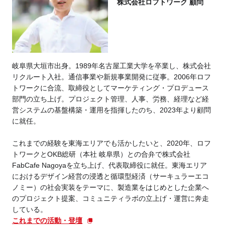
株式会社ロフトワーク 顧問
岐阜県大垣市出身。1989年名古屋工業大学を卒業し、株式会社
リクルート入社。通信事業や新規事業開発に従事。2006年ロフ
トワークに合流、取締役としてマーケティング・プロデュース
部門の立ち上げ。プロジェクト管理、人事、労務、経理など経
営システムの基盤構築・運用を指揮したのち、2023年より顧問
に就任。
これまでの経験を東海エリアでも活かしたいと、2020年、ロフ
トワークとOKB総研（本社 岐阜県）との合弁で株式会社
FabCafe Nagoyaを立ち上げ、代表取締役に就任。東海エリア
におけるデザイン経営の浸透と循環型経済（サーキュラーエコ
ノミー）の社会実装をテーマに、製造業をはじめとした企業へ
のプロジェクト提案、コミュニティラボの立上げ・運営に奔走
している。
これまでの活動・登壇