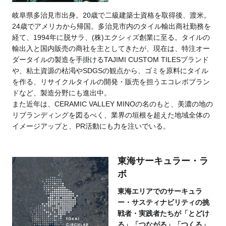
岐阜県多治見市出身。20歳で二級建築士資格を取得後、渡米。
24歳でアメリカから帰国。多治見市内のタイル輸出商社勤務を
経て、1994年に脱サラ、(株)エクシィズ創業に至る。タイルの
輸出入と国内販売の商社を主としてきたが、現在は、特注オー
ダータイルの製造を手掛けるTAJIMI CUSTOM TILESブランド
や、粘土資源の枯渇やSDGSの観点から、ゴミを原料にタイル
を作る、リサイクルタイルの開発・販売を担うエコレボブラン
ドなど、製造分野にも進出中。
また近年は、CERAMIC VALLEY MINOの名のもと、美濃の地の
リブランディングを図るべく、業界の垣根を超えた地域全体の
イメージアップと、PR活動にも力を注いでいる。
東海サーキュラー・ラ
ボ
東海エリアでのサーキュラ
ー・サスティナビリティの挑
戦者・実践者たちが「とどけ
る」「つながる」「つくる」