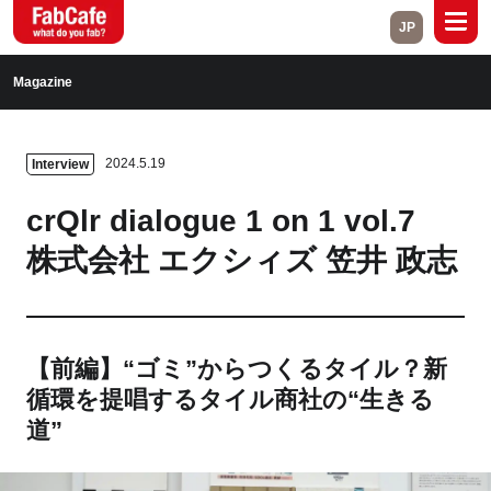
JP
Global
Magazine
Home
About
2024.5.19
Interview
Events
Magazine
crQlr dialogue 1 on 1 vol.7
Open Labs
Project Cases
株式会社 エクシィズ 笠井 政志
Contact
【前編】“ゴミ”からつくるタイル？新
Close
循環を提唱するタイル商社の“生きる
道”
Branch List