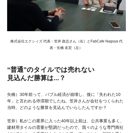
株式会社エクシィズ 代表・笠井 政志さん（右）とFabCafe Nagoya 代
表・矢橋 友宏（左）
“普通”のタイルでは売れない
見込んだ勝算は...？
矢橋）30年前って、バブル経済が崩壊し、後に「失われた10
年」と言われる停滞期でしたね。笠井さんが会社をつくられた
当時、どのような勝算を見込んでいらしたんですか？
笠井）私がこの業界に入った40年以上前は、公共事業も多く、
建材用タイルの需要が堅調だったので、我々のような専門商社