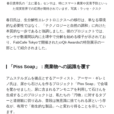
春日貴章氏の「土に還る」センサは、特にスマート農業や災害予防といっ
た現実世界での応用が期待されています。写真：ラッセ・クスク
春日氏は、生分解性エレクトロニクスへの移行は、単なる環境
的な必要性ではなく、「テクノロジーと自然の調和」に向けた
本質的な一歩であると強調しました。彼のプロジェクトでは、
センサが数週間以内に土壌中で分解を始める様子が示されてお
り、FabCafe Tokyoで開催されたcrQlr Awardsの特別展示の一
部として紹介されました。
「Piss Soap」：廃棄物への認識を覆す
アムステルダムを拠点とするアーティスト、アーサー・ギレミ
ノ氏は、尿から石けんを作るプロジェクト「Piss Soap」で会場
を驚かせました。尿に含まれるアンモニアを利用して石けんを
生成するこのプロジェクトは、私たちの「汚物」に対するタブ
ーと道徳観に切り込み、普段は無意識に捨てられる尿という存
在が、有用で「衛生的な製品」へと変わり得ることを示してい
ます。