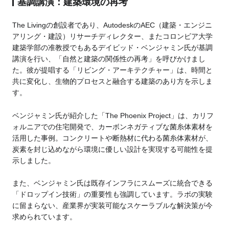
基調講演：建築環境の再考
The Livingの創設者であり、AutodeskのAEC（建築・エンジニ
アリング・建設）リサーチディレクター、またコロンビア大学
建築学部の准教授でもあるデイビッド・ベンジャミン氏が基調
講演を行い、「自然と建築の関係性の再考」を呼びかけまし
た。彼が提唱する「リビング・アーキテクチャー」は、時間と
共に変化し、生物的プロセスと融合する建築のあり方を示しま
す。
ベンジャミン氏が紹介した「The Phoenix Project」は、カリフ
ォルニアでの住宅開発で、カーボンネガティブな菌糸体素材を
活用した事例。コンクリートや断熱材に代わる菌糸体素材が、
炭素を封じ込めながら環境に優しい設計を実現する可能性を提
示しました。
また、ベンジャミン氏は既存インフラにスムーズに統合できる
「ドロップイン技術」の重要性も強調しています。ラボの実験
に留まらない、産業界が実装可能なスケーラブルな解決策が今
求められています。