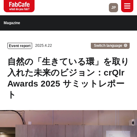
JP
Global
Magazine
Home
About
Switch language
2025.4.22
Event report
Events
Magazine
自然の「生きている環」を取り
Open Labs
Project Cases
入れた未来のビジョン：crQlr
Awards 2025 サミットレポー
Contact
ト
Close
Branch List