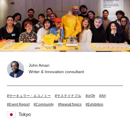
Tokyo
Fuji
Nagoya
Kyoto
Osaka
Hida
Chiba
Fukushima
Taipei
John Amari
Writer & Innovation consultant
Toulouse
Strasbourg
Kuala Lumpur
Bangkok
#サーキュラー・エコノミー
#サステイナブル
#crQlr
#Art
#Event Report
#Community
#News&Topics
#Exhibition
Mexico City
Tokyo
Close