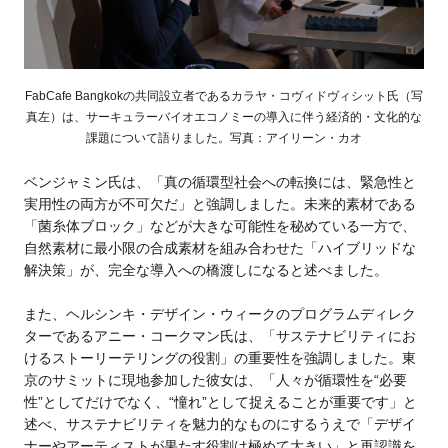
FabCafe Bangkokの共同設立者であるカラヤ・コヴィドヴィシット氏（写
真左）は、サーキュラーバイオエコノミーの導入に伴う経済的・文化的な
課題について語りました。写真：アイリーン・カオ
ベンジャミン氏は、「真の循環型社会への転換には、緊急性と
実用性の両方が不可欠だ」と強調しました。未来的素材である
「菌糸体ブロック」などが大きな可能性を秘めている一方で、
自然素材に最小限の合成素材を組み合わせた「ハイブリッドな
解決策」が、完全な導入への橋渡しになると述べました。
また、ヘルシンキ・デザイン・ウィークのプログラムディレク
ターであるアニー・コークマン氏は、「サステナビリティにお
けるストーリーテリングの役割」の重要性を強調しました。東
京のサミットに現地参加した彼女は、「人々が循環性を“必要
性”としてだけでなく、“憧れ”として捉えることが重要です」と
述べ、サステナビリティを魅力的なものにするうえで「デザイ
ナーやアーティストが果たす役割は極めて大きい」と再認識を