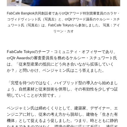
FabCafe Bangkok共同創設者でありcrQlrアワード特別賞審査員のカラヤ・
コヴィドヴィシット氏（写真左）と、crQlrアワード議長のケルシー・スチ
ュワート氏（写真右）は、FabCafe Tokyoから参加しました。 写真：アイ
リーン・カオ
FabCafe Tokyoのチーフ・コミュニティ・オフィサーであり、
crQlr Awardsの審査委員長を務めるケルシー・スチュワート氏
は、「従来型産業の抵抗にどう向き合いながら拡張していく
か？」と問いかけ、ベンジャミン氏はこう答えました。
「完璧を待つのではなく、ハイブリッド型の導入から始めまし
ょう。自然素材と従来技術を併用し、その有効性を少しずつ証
明していくことが大切です。」
ベンジャミン氏は締めくくりとして、建築家、デザイナー、エ
ンジニアに対し、従来の考え方から脱却し、建物を「生きた有
機体」として捉えるよう促しました。つまり、時とともに静的
なままであるのではなく、環境の変化に応じて反応し、適応す