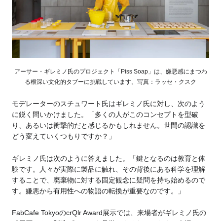
アーサー・ギレミノ氏のプロジェクト「Piss Soap」は、嫌悪感にまつわ
る根深い文化的タブーに挑戦しています。写真：ラッセ・クスク
モデレーターのスチュワート氏はギレミノ氏に対し、次のよう
に鋭く問いかけました。「多くの人がこのコンセプトを型破
り、あるいは衝撃的だと感じるかもしれません。世間の認識を
どう変えていくつもりですか？」
ギレミノ氏は次のように答えました。「鍵となるのは教育と体
験です。人々が実際に製品に触れ、その背後にある科学を理解
することで、廃棄物に対する固定観念に疑問を持ち始めるので
す。嫌悪から有用性への物語の転換が重要なのです。」
FabCafe TokyoのcrQlr Award展示では、来場者がギレミノ氏の