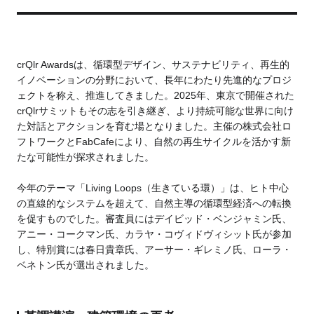
Business service
crQlr Awardsは、循環型デザイン、サステナビリティ、再生的
イノベーションの分野において、長年にわたり先進的なプロジ
ェクトを称え、推進してきました。2025年、東京で開催された
crQlrサミットもその志を引き継ぎ、より持続可能な世界に向け
た対話とアクションを育む場となりました。主催の株式会社ロ
フトワークとFabCafeにより、自然の再生サイクルを活かす新
たな可能性が探求されました。
今年のテーマ「Living Loops（生きている環）」は、ヒト中心
の直線的なシステムを超えて、自然主導の循環型経済への転換
を促すものでした。審査員にはデイビッド・ベンジャミン氏、
アニー・コークマン氏、カラヤ・コヴィドヴィシット氏が参加
し、特別賞には春日貴章氏、アーサー・ギレミノ氏、ローラ・
ベネトン氏が選出されました。