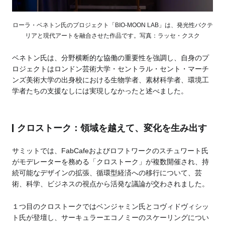
ローラ・ベネトン氏のプロジェクト「BIO-MOON LAB」は、発光性バクテ
リアと現代アートを融合させた作品です。写真：ラッセ・クスク
ベネトン氏は、分野横断的な協働の重要性を強調し、自身のプ
ロジェクトはロンドン芸術大学・セントラル・セント・マーチ
ンズ美術大学の出身校における生物学者、素材科学者、環境工
学者たちの支援なしには実現しなかったと述べました。
クロストーク：領域を越えて、変化を生み出す
サミットでは、FabCafeおよびロフトワークのスチュワート氏
がモデレーターを務める「クロストーク」が複数開催され、持
続可能なデザインの拡張、循環型経済への移行について、芸
術、科学、ビジネスの視点から活発な議論が交わされました。
１つ目のクロストークではベンジャミン氏とコヴィドヴィシッ
ト氏が登壇し、サーキュラーエコノミーのスケーリングについ