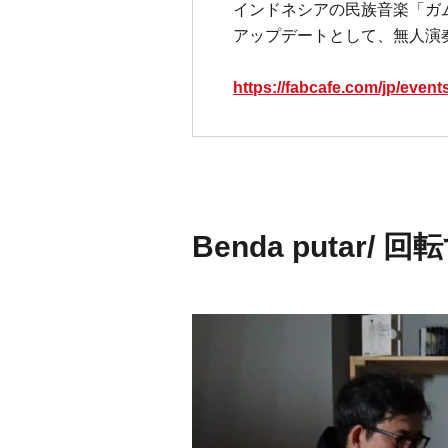
インドネシアの⺠族音楽「ガムラ
アップデートとして、無人演
https://fabcafe.com/jp/even
Benda putar
/ 回