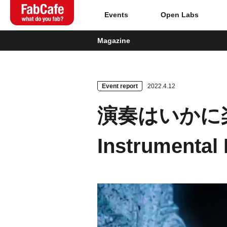
Events
Open Labs
Magazine
Global
Home
Event report
2022.4.12
演奏はいかに楽
About
Instrument
Events
Magazine
Open Labs