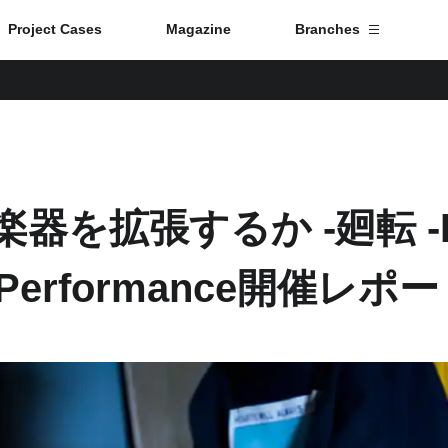
Project Cases
Magazine
Branches
Branch List
Tokyo
器を拡張するか -廻転 -D
Fuji
al Performance開催レポ
Nagoya
Kyoto
Osaka