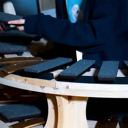
Hida
Chiba