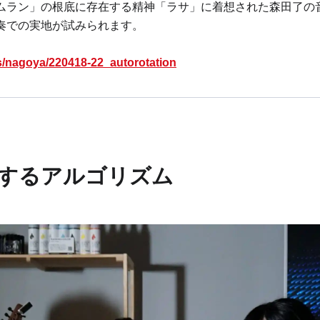
ン」の根底に存在する精神「ラサ」に着想された森田了の音楽作品Sa
奏での実地が試みられます。
ts/nagoya/220418-22_autorotation
転するアルゴリズム