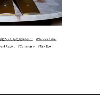
地域の人たちの意識を育む
#Nagoya Label
vent Report
#Community
#Talk Event