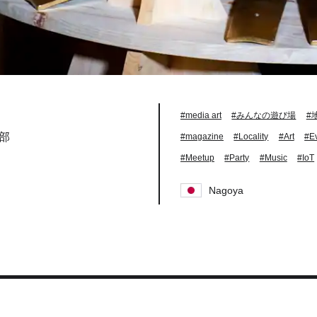
#media art
#みんなの遊び場
#
集部
#magazine
#Locality
#Art
#E
#Meetup
#Party
#Music
#IoT
Nagoya