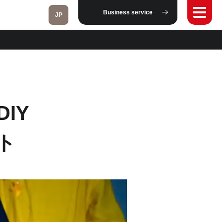
Business service
JP
Fukushima
IY
Taipei
ート
Toulouse
Strasbourg
Kuala Lumpur