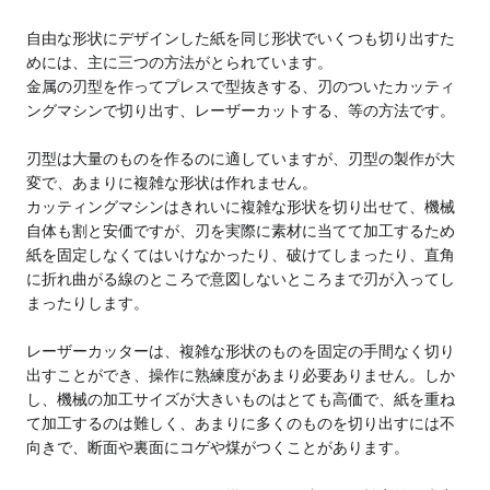
自由な形状にデザインした紙を同じ形状でいくつも切り出すた
めには、主に三つの方法がとられています。
金属の刃型を作ってプレスで型抜きする、刃のついたカッティ
ングマシンで切り出す、レーザーカットする、等の方法です。
刃型は大量のものを作るのに適していますが、刃型の製作が大
変で、あまりに複雑な形状は作れません。
カッティングマシンはきれいに複雑な形状を切り出せて、機械
自体も割と安価ですが、刃を実際に素材に当てて加工するため
紙を固定しなくてはいけなかったり、破けてしまったり、直角
に折れ曲がる線のところで意図しないところまで刃が入ってし
まったりします。
レーザーカッターは、複雑な形状のものを固定の手間なく切り
出すことができ、操作に熟練度があまり必要ありません。しか
し、機械の加工サイズが大きいものはとても高価で、紙を重ね
て加工するのは難しく、あまりに多くのものを切り出すには不
向きで、断面や裏面にコゲや煤がつくことがあります。