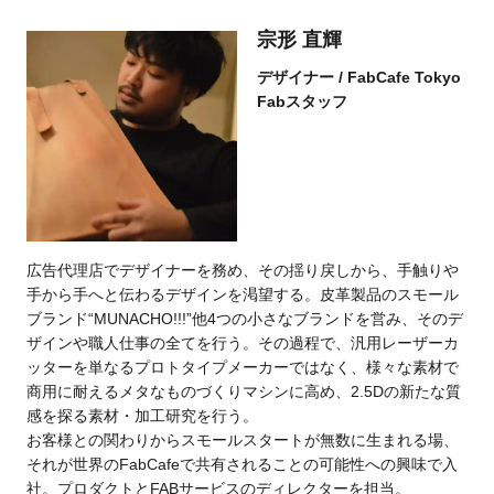
宗形 直輝
デザイナー / FabCafe Tokyo
Fabスタッフ
広告代理店でデザイナーを務め、その揺り戻しから、手触りや
手から手へと伝わるデザインを渇望する。皮革製品のスモール
ブランド“MUNACHO!!!”他4つの小さなブランドを営み、そのデ
ザインや職人仕事の全てを行う。その過程で、汎用レーザーカ
ッターを単なるプロトタイプメーカーではなく、様々な素材で
商用に耐えるメタなものづくりマシンに高め、2.5Dの新たな質
感を探る素材・加工研究を行う。
お客様との関わりからスモールスタートが無数に生まれる場、
それが世界のFabCafeで共有されることの可能性への興味で入
社。プロダクトとFABサービスのディレクターを担当。