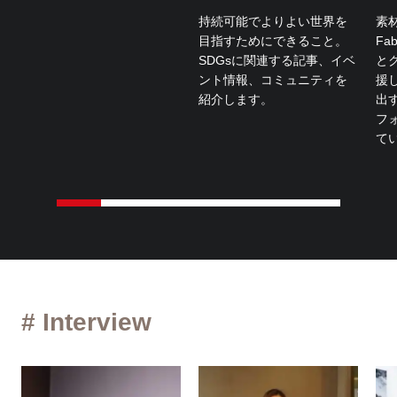
持続可能でよりよい世界を
素
目指すためにできること。
Fa
SDGsに関連する記事、イベ
と
ント情報、コミュニティを
援
紹介します。
出
フ
て
# Interview