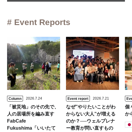
# Event Reports
2026.7.24
2026.7.21
Column
Event report
Eve
「被災地」のその先で、
なぜ”やりたいことがわ
個
人の居場所を編み直す
からない大人”が増える
か
FabCafe
のか？──ウェルプレナ
Fukushima「いいたて
ー教育が問い直すもの