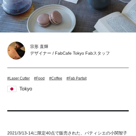
Tokyo
Fuji
Nagoya
Kyoto
Osaka
Hida
宗形 直輝
Chiba
デザイナー / FabCafe Tokyo Fabスタッフ
Fukushima
Taipei
#Laser Cutter
#Food
#Coffee
#Fab Parfait
Toulouse
Strasbourg
Tokyo
Kuala Lumpur
Bangkok
Mexico City
Close
2021/3/13-14に限定40点で販売された、パティシエの小関智子