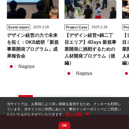
2025.3.18
2025.3.18
Event report
Project Case
Pro
デザイン経営の力で未来
【デザイン経営×錦二丁
【
を拓く：OKB総研「新規
目エリア】4Days 新規事
目
事業開発プログラム」成
業開発に挑戦するための
業
果報告会
人材開発プログラム（後
人
編）
編
Nagoya
Nagoya
当サイトでは、お客様により良い体験を提供するため、クッキーを利用し
ています。当サイトのご利用にあたり、弊社クッキーポリシーにご同意い
ただいたものとさせていただきます。
詳しく読む
OK