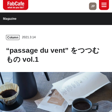
JP
Global
Magazine
Home
About
2021.3.14
Column
Events
Magazine
“passage du vent” をつつむ
Open Labs
Project Cases
もの vol.1
Contact
Close
Branch List