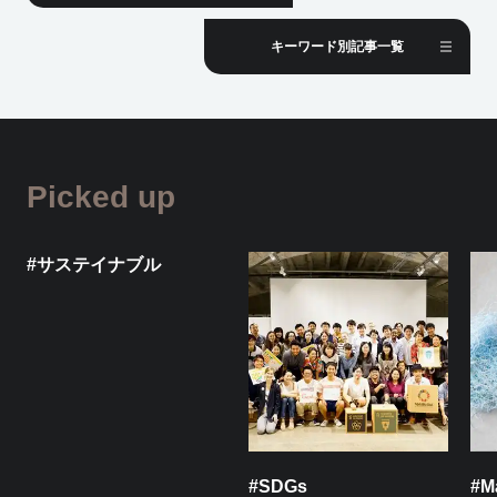
キーワード別記事一覧
Picked up
#サステイナブル
#SDGs
#Ma