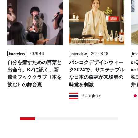
2026.4.9
2024.8.18
Interview
Interview
Int
自分を癒すための言葉と
バンコクデザインウィー
crQ
出会う。KZに訊く、新
ク2024で、サステナブル
vol
感覚ブッククラブ《本を
な日本の森林が来場者の
株
飲む》の舞台裏
味覚を刺激
井
Bangkok