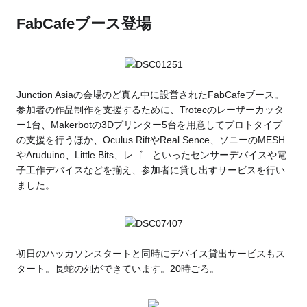
FabCafeブース登場
Junction Asiaの会場のど真ん中に設営されたFabCafeブース。
参加者の作品制作を支援するために、Trotecのレーザーカッタ
ー1台、Makerbotの3Dプリンター5台を用意してプロトタイプ
の支援を行うほか、Oculus RiftやReal Sence、ソニーのMESH
やAruduino、Little Bits、レゴ…といったセンサーデバイスや電
子工作デバイスなどを揃え、参加者に貸し出すサービスを行い
ました。
初日のハッカソンスタートと同時にデバイス貸出サービスもス
タート。長蛇の列ができています。20時ごろ。