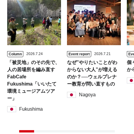
2026.7.24
2026.7.21
Column
Event report
Eve
「被災地」のその先で、
なぜ”やりたいことがわ
個
人の居場所を編み直す
からない大人”が増える
か
FabCafe
のか？──ウェルプレナ
Fukushima「いいたて
ー教育が問い直すもの
環境ミュージアムツア
Nagoya
ー」
Fukushima