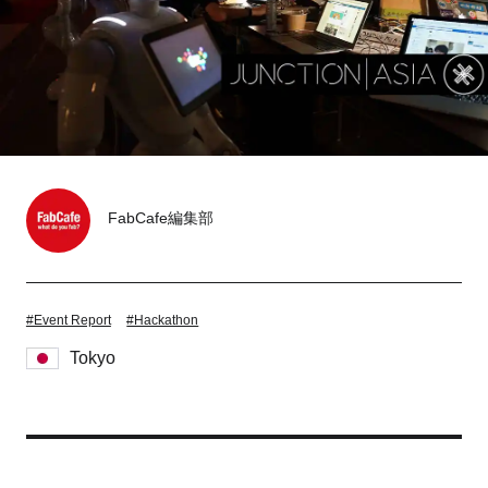
Tokyo
Fuji
Nagoya
Kyoto
Osaka
Hida
Chiba
FabCafe編集部
Fukushima
Taipei
Toulouse
Strasbourg
#Event Report
#Hackathon
Kuala Lumpur
Bangkok
Tokyo
Mexico City
Close