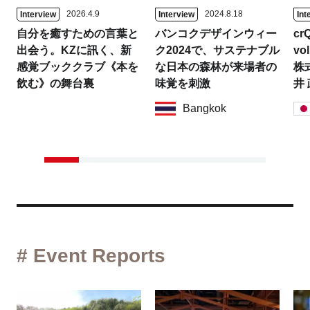
2026.4.9
2024.8.18
Interview
Interview
Int
自分を癒すための言葉と
バンコクデザインウィー
crQ
出会う。KZに訊く、新
ク2024で、サステナブル
vol
感覚ブッククラブ《本を
な日本の森林が来場者の
株
飲む》の舞台裏
味覚を刺激
井
Bangkok
# Event Reports