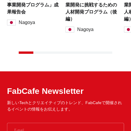
事業開発プログラム」成
業開発に挑戦するための
業
果報告会
人材開発プログラム（後
人
編）
編
Nagoya
Nagoya
FabCafe Newsletter
新しいTechとクリエイティブのトレンド、
FabCafeで開催され
るイベントの情報をお伝えします。