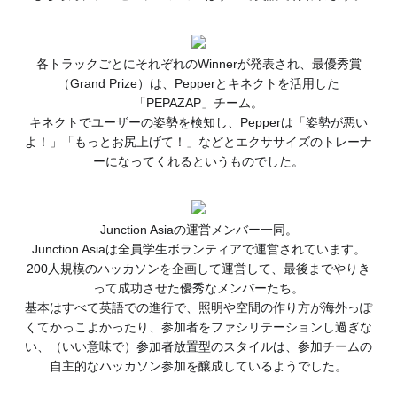
各トラックごとにそれぞれのWinnerが発表され、最優秀賞
（Grand Prize）は、Pepperとキネクトを活用した
「PEPAZAP」チーム。
キネクトでユーザーの姿勢を検知し、Pepperは「姿勢が悪い
よ！」「もっとお尻上げて！」などとエクササイズのトレーナ
ーになってくれるというものでした。
Junction Asiaの運営メンバー一同。
Junction Asiaは全員学生ボランティアで運営されています。
200人規模のハッカソンを企画して運営して、最後までやりき
って成功させた優秀なメンバーたち。
基本はすべて英語での進行で、照明や空間の作り方が海外っぽ
くてかっこよかったり、参加者をファシリテーションし過ぎな
い、（いい意味で）参加者放置型のスタイルは、参加チームの
自主的なハッカソン参加を醸成しているようでした。