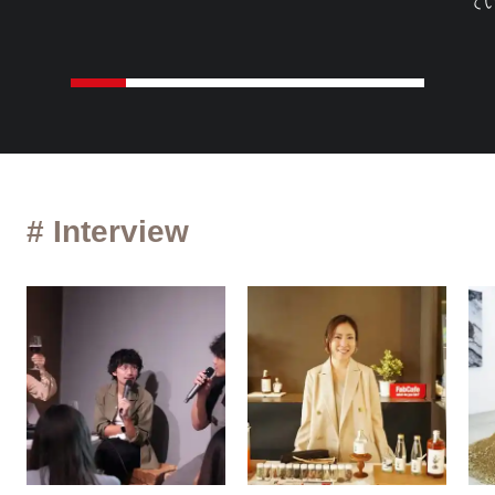
て
# Interview