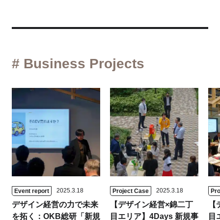
# Business Projects
2025.3.18
2025.3.18
Event report
Project Case
Pro
デザイン経営の力で未来
【デザイン経営×錦二丁
【
を拓く：OKB総研「新規
目エリア】4Days 新規事
目