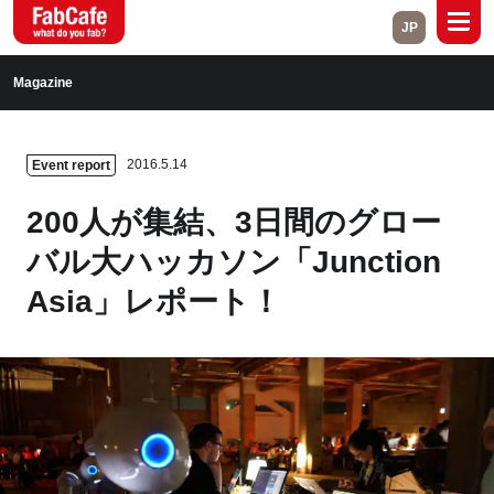
JP
Global
Magazine
Home
About
2016.5.14
Event report
Events
Magazine
200人が集結、3日間のグロー
Open Labs
Project Cases
バル大ハッカソン「Junction
Asia」レポート！
Contact
Close
Branch List