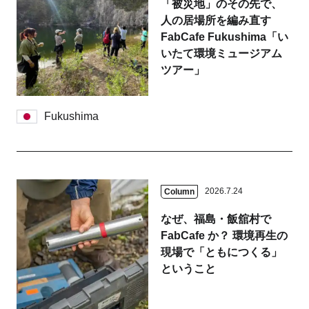
「被災地」のその先で、
人の居場所を編み直す
FabCafe Fukushima「い
いたて環境ミュージアム
ツアー」
Fukushima
2026.7.24
Column
なぜ、福島・飯舘村で
FabCafe か？ 環境再生の
現場で「ともにつくる」
ということ