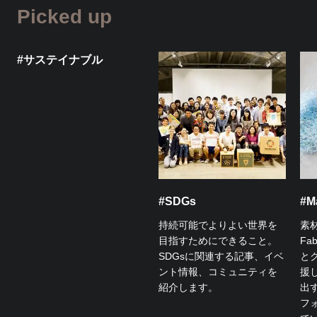
Picked up
#サステイナブル
#SDGs
#Ma
持続可能でよりよい世界を
素
目指すためにできること。
Fa
SDGsに関連する記事、イベ
と
ント情報、コミュニティを
援
紹介します。
出
フ