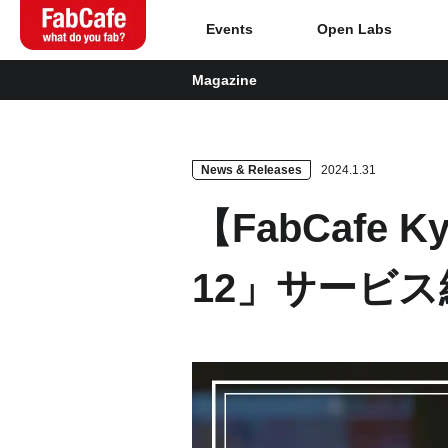
Events
Open Labs
Magazine
Global
Home
News & Releases
2024.1.31
【FabCafe 
About
12」サービ
Events
Magazine
Open Labs