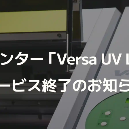
Hida
Chiba