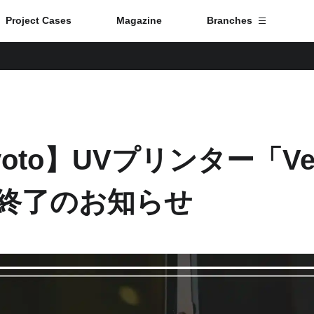
Project Cases
Magazine
Branches
Branch List
Tokyo
Kyoto】UVプリンター「Vers
Fuji
ス終了のお知らせ
Nagoya
Kyoto
Osaka