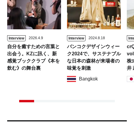
2026.4.9
2024.8.18
Interview
Interview
Int
自分を癒すための言葉と
バンコクデザインウィー
crQ
出会う。KZに訊く、新
ク2024で、サステナブル
vol
感覚ブッククラブ《本を
な日本の森林が来場者の
株
飲む》の舞台裏
味覚を刺激
井
Bangkok