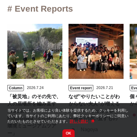
# Event Reports
2026.7.24
2026.7.21
Column
Event report
Eve
「被災地」のその先で、
なぜ”やりたいことがわ
個
人の居場所を編み直す
からない大人”が増える
か
当サイトでは、お客様により良い体験を提供するため、クッキーを利用し
FabCafe
のか？──ウェルプレナ
ています。当サイトのご利用にあたり、弊社クッキーポリシーにご同意い
Fukushima「いいたて
ー教育が問い直すもの
ただいたものとさせていただきます。
詳しく読む
環境ミュージアムツア
Nagoya
ー」
OK