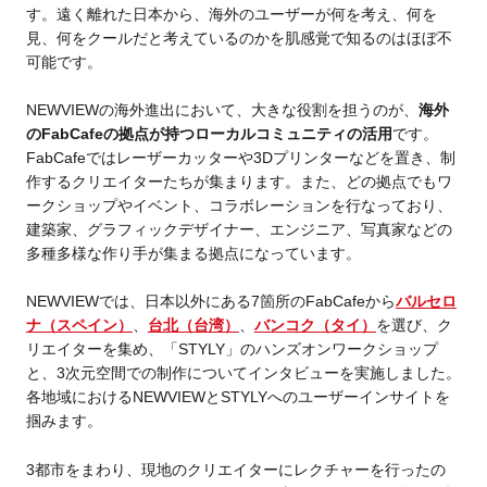
す。遠く離れた日本から、海外のユーザーが何を考え、何を
見、何をクールだと考えているのかを肌感覚で知るのはほぼ不
可能です。
NEWVIEWの海外進出において、大きな役割を担うのが、
海外
のFabCafeの拠点が持つローカルコミュニティの活用
です。
FabCafeではレーザーカッターや3Dプリンターなどを置き、制
作するクリエイターたちが集まります。また、どの拠点でもワ
ークショップやイベント、コラボレーションを行なっており、
建築家、グラフィックデザイナー、エンジニア、写真家などの
多種多様な作り手が集まる拠点になっています。
NEWVIEWでは、日本以外にある7箇所のFabCafeから
バルセロ
ナ（スペイン）
、
台北（台湾）
、
バンコク（タイ）
を選び、ク
リエイターを集め、「STYLY」のハンズオンワークショップ
と、3次元空間での制作についてインタビューを実施しました。
各地域におけるNEWVIEWとSTYLYへのユーザーインサイトを
掴みます。
3都市をまわり、現地のクリエイターにレクチャーを行ったの