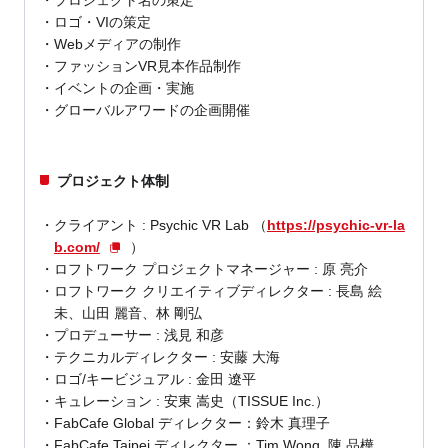
ロゴ・VIの策定
Webメディアの制作
ファッションVR見本作品制作
イベントの企画・実施
グローバルアワードの企画開催
プロジェクト体制
クライアント : Psychic VR Lab （
https://psychic-vr-la
b.com/
）
ロフトワーク プロジェクトマネージャー : 原 亮介
ロフトワーク クリエイティブディレクター : 長島 絵
未、山田 麗音、林 剛弘
プロデューサー : 浅見 和彦
テクニカルディレクター : 安藤 大海
ロゴ/キービジュアル : 金田 遼平
キュレーション : 安東 嵩史（TISSUE Inc.）
FabCafe Global ディレクター：鈴木 真理子
FabCafe Taipei ディレクター ：Tim Wong, 陳 品樺