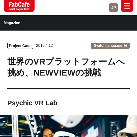
JP
Global
Magazine
Home
About
Switch language
2019.4.12
Project Case
Events
Magazine
世界のVRプラットフォームへ
Open Labs
Project Cases
挑め、NEWVIEWの挑戦
Contact
Psychic VR Lab
Close
Branch List