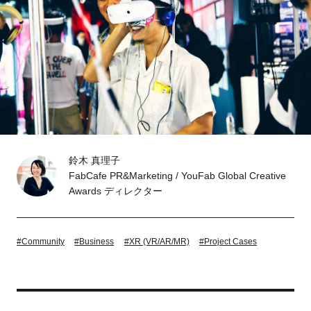
Tokyo
Fuji
Nagoya
Kyoto
Osaka
Hida
Chiba
Fukushima
Taipei
鈴木 真理子
FabCafe PR&Marketing / YouFab Global Creative
Toulouse
Strasbourg
Awards ディレクター
Kuala Lumpur
Bangkok
#Community
#Business
#XR (VR/AR/MR)
#Project Cases
Mexico City
Close