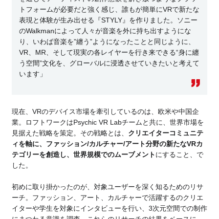
トフォームが必要だと強く感じ、誰もが簡単にVRで新たな
表現と体験が生み出せる『STYLY』を作りました。ソニー
のWalkmanによって人々が音楽を外に持ち出すようにな
り、いわば音楽を”纏う”ようになったことと同じように、
VR、MR、そして現実の各レイヤーを行き来できる“身に纏
う空間”文化を、グローバルに浸透させていきたいと考えて
います」
現在、VRのデバイス市場を牽引しているのは、欧米や中国企
業。ロフトワークはPsychic VR Labチームと共に、世界市場を
見据えた戦略を策定。その戦略とは、
クリエイターコミュニテ
ィを軸に、ファッション/カルチャー/アート分野の新たなVRカ
テゴリーを創造し、世界規模でのムーブメント
にすること、で
した。
初めに取り掛かったのが、対象ユーザーを深く知るためのリサ
ーチ。ファッション、アート、カルチャーで活躍するのクリエ
イターや学生を対象にインタビューを行い、3次元空間での制作