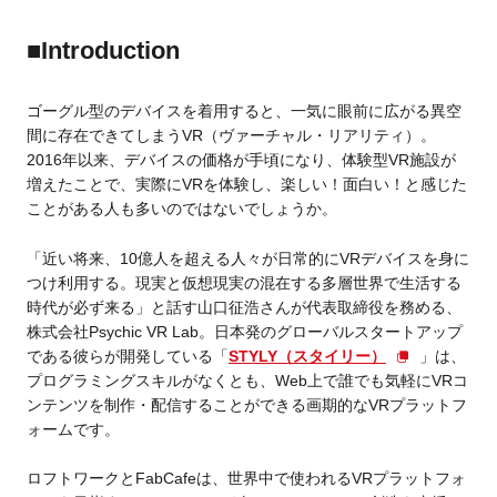
■Introduction
Business service
ゴーグル型のデバイスを着用すると、一気に眼前に広がる異空
間に存在できてしまうVR（ヴァーチャル・リアリティ）。
2016年以来、デバイスの価格が手頃になり、体験型VR施設が
増えたことで、実際にVRを体験し、楽しい！面白い！と感じた
ことがある人も多いのではないでしょうか。
「近い将来、10億人を超える人々が日常的にVRデバイスを身に
つけ利用する。現実と仮想現実の混在する多層世界で生活する
時代が必ず来る」と話す山口征浩さんが代表取締役を務める、
株式会社Psychic VR Lab。日本発のグローバルスタートアップ
である彼らが開発している「
STYLY（スタイリー）
」は、
プログラミングスキルがなくとも、Web上で誰でも気軽にVRコ
ンテンツを制作・配信することができる画期的なVRプラットフ
ォームです。
ロフトワークとFabCafeは、世界中で使われるVRプラットフォ