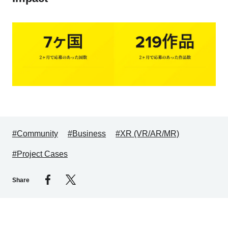
#Community
#Business
#XR (VR/AR/MR)
#Project Cases
Share