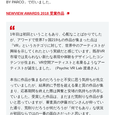
BY PARCO」で行いました。
NEWVIEW AWARDS 2018 受賞作品
1年目は初回ということもあり、心配なことばかりでした
が、アワードで世界7ヶ国219もの作品が集まった点は
『VR』というカテゴリに対して、世界中のアーティストが
興味を示してくれたという実績だと感じています。既存VR
市場では見られない新たな表現や体験をデザインしたコン
テンツが生まれ、VR空間アーティストと名乗るようなアー
ティストが誕生しました。（Psychic VR Lab 渡邊さん）
本当に作品が集まるのだろうかと不安に思う気持ちが先立
っていましたが、結果的に予想を超える量と質の作品が集
まり、応募期間を終えた際は興奮と安堵の気持ちが共存し
ていました。受賞した作品は、まだまだ荒削りな作品が多
いと思っていますが、審査員の伊藤ガビンさんが仰ってい
た通り、荒削りだろうが何だろうが『何でもあり』な状況
が初回ならではの一番の面白さだったと思います。