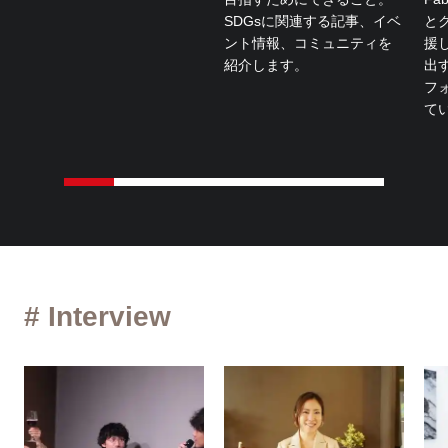
SDGsに関連する記事、イベ
と
ント情報、コミュニティを
援
紹介します。
出
フ
て
# Interview