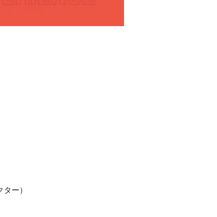
）
クター）