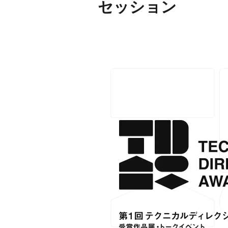
セッション
Project Cases
Contact