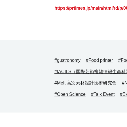
https://prtimes.jp/main/html/rd/p
#gustronomy
#Food printer
#Fo
#IACILS（国際芸術複雑情報生命
#Melt 高次素材設計技術研究舎
#N
#Open Science
#Talk Event
#Ex