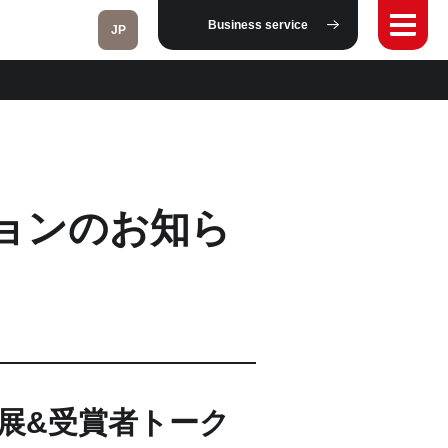
Business service
JP
Fukushima
ョンのお知ら
Taipei
Toulouse
Strasbourg
Kuala Lumpur
展&受賞者トーク