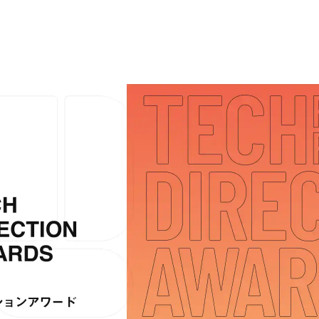
Hida
Chiba