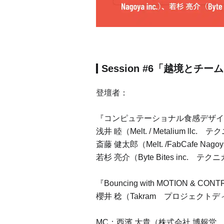
Session #6「越境とチ
登壇者：
『コンピュテーショナル食感デザイ
浅井 睦（Melt. / Metalium l
斎藤 健太郎（Melt. /FabCafe
若杉 亮介（Byte Bites in
『Bouncing with MOTION & CON
櫻井 稔（Takram プロジェク
MC：⻄濱 ⼤貴（株式会社 博報堂