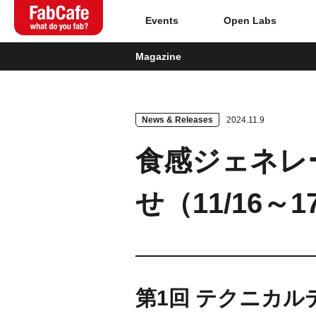
Events
Open Labs
Magazine
Global
Home
News & Releases
2024.11.9
食感ジェネレ
About
せ（11/16～17 
Events
Magazine
Open Labs
第1回 テクニカ