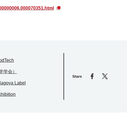
/000000006.000070351.html
odTech
科学学会）
Share
agoya Label
hibition