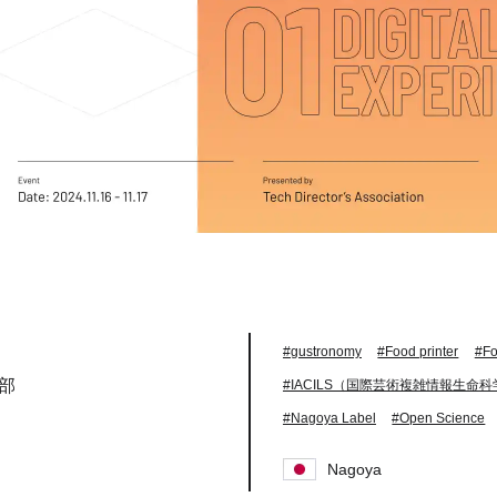
#gustronomy
#Food printer
#F
集部
#IACILS（国際芸術複雑情報生命
#Nagoya Label
#Open Science
Nagoya