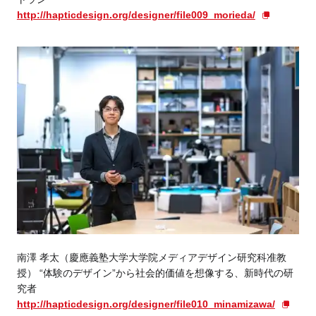
http://hapticdesign.org/designer/file009_morieda/
南澤 孝太（慶應義塾大学大学院メディアデザイン研究科准教
授） “体験のデザイン”から社会的価値を想像する、新時代の研
究者
http://hapticdesign.org/designer/file010_minamizawa/