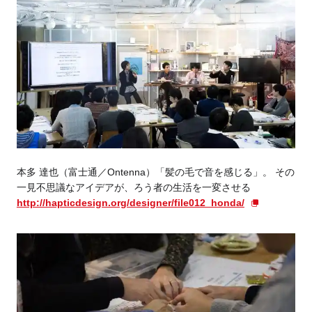
本多 達也（富士通／Ontenna）「髪の毛で音を感じる」。 その
一見不思議なアイデアが、ろう者の生活を一変させる
http://hapticdesign.org/designer/file012_honda/