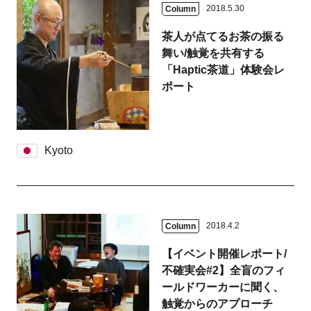
2018.5.30
Column
茶人が点てるお茶の振る
舞い/触覚を共有する
「Haptic茶道」体験会レ
ポート
Kyoto
2018.4.2
Column
【イベント開催レポート/
不確実会#2】全盲のフィ
ールドワーカーに聞く、
触覚からのアプローチ