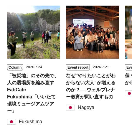
2026.7.24
2026.7.21
Column
Event report
Eve
「被災地」のその先で、
なぜ”やりたいことがわ
個
人の居場所を編み直す
からない大人”が増える
か
FabCafe
のか？──ウェルプレナ
Fukushima「いいたて
ー教育が問い直すもの
環境ミュージアムツア
Nagoya
ー」
Fukushima