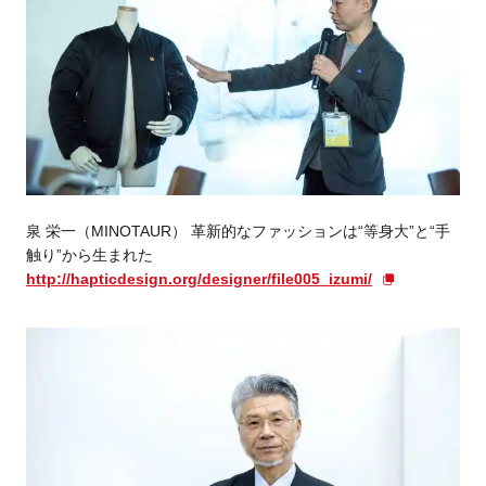
泉 栄一（MINOTAUR） 革新的なファッションは“等身大”と“手
触り”から生まれた
http://hapticdesign.org/designer/file005_izumi/