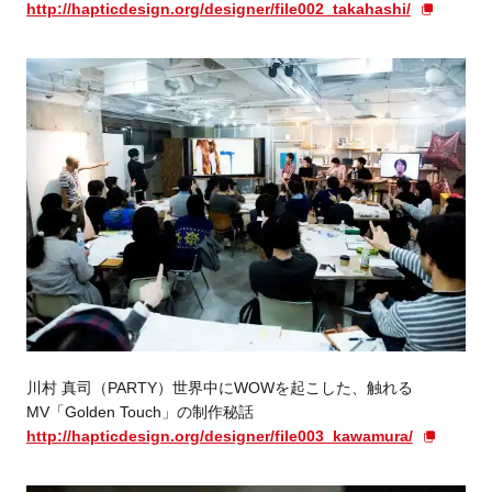
http://hapticdesign.org/designer/file002_takahashi/
川村 真司（PARTY）世界中にWOWを起こした、触れる
MV「Golden Touch」の制作秘話
http://hapticdesign.org/designer/file003_kawamura/