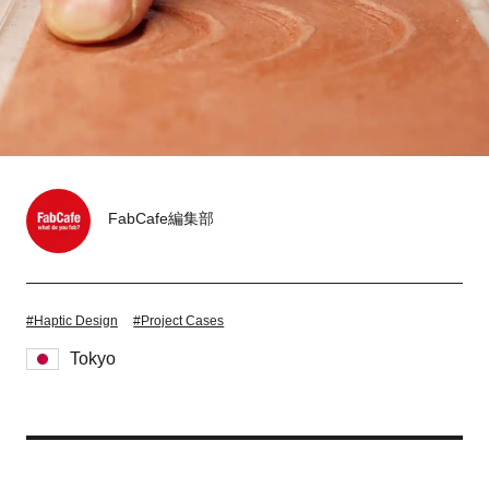
Tokyo
Fuji
Nagoya
Kyoto
Osaka
Hida
Chiba
FabCafe編集部
Fukushima
Taipei
Toulouse
Strasbourg
#Haptic Design
#Project Cases
Kuala Lumpur
Bangkok
Tokyo
Mexico City
Close