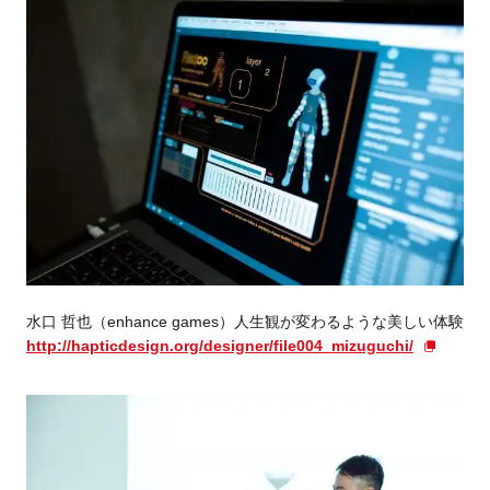
水口 哲也（enhance games）人生観が変わるような美しい体験
http://hapticdesign.org/designer/file004_mizuguchi/