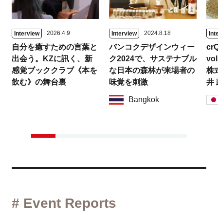
2026.4.9
2024.8.18
Interview
Interview
Int
自分を癒すための言葉と
バンコクデザインウィー
crQ
出会う。KZに訊く、新
ク2024で、サステナブル
vol
感覚ブッククラブ《本を
な日本の森林が来場者の
株
飲む》の舞台裏
味覚を刺激
井
Bangkok
# Event Reports