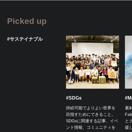
Picked up
#サステイナブル
#SDGs
#Ma
持続可能でよりよい世界を
素
目指すためにできること。
Fa
SDGsに関連する記事、イベ
と
ント情報、コミュニティを
援