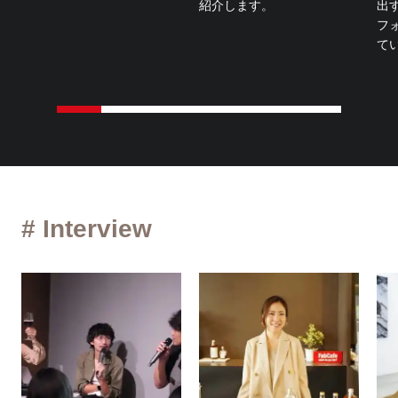
紹介します。
出
フ
て
# Interview