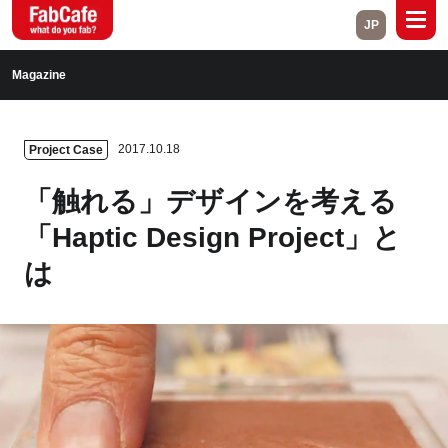
JP
Global
Magazine
Home
About
2017.10.18
Project Case
Events
Magazine
「触れる」デザインを考える
Open Labs
Project Cases
「Haptic Design Project」と
は
Contact
Close
Branch List