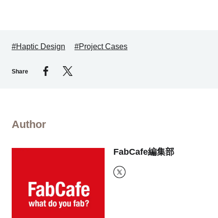
#Haptic Design
#Project Cases
Share
Author
FabCafe編集部