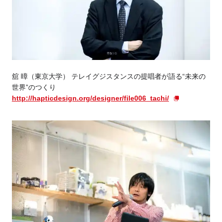
舘 暲（東京大学） テレイグジスタンスの提唱者が語る“未来の
世界”のつくり
http://hapticdesign.org/designer/file006_tachi/