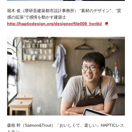
堀木 俊（隈研吾建築都市設計事務所） “素材のデザイン”、“質
感の拡張”で感情を動かす建築士
http://hapticdesign.org/designer/file008_horiki/
森枝 幹（Salmon&Trout）「おいしくて、楽しい」HAPTICレス
トラン