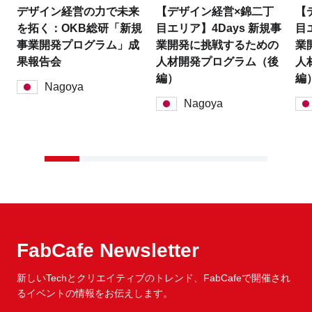
デザイン経営の力で未来
【デザイン経営×錦二丁
【
を拓く：OKB総研「新規
目エリア】4Days 新規事
目
事業開発プログラム」成
業開発に挑戦するための
業
果報告会
人材開発プログラム（後
人
編）
編
Nagoya
Nagoya
FabCafe Newsletter
新しいTechとクリエイティブのトレンド、
FabCafeで開催され
るイベントの情報をお伝えします。