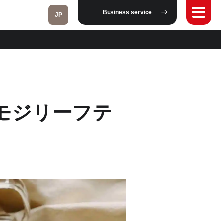
Business service
JP
Fukushima
モジリーフテ
Taipei
Toulouse
Strasbourg
Kuala Lumpur