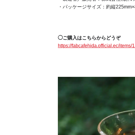
・パッケージサイズ：約縦225mm×横
◯ご購入はこちらからどうぞ
https://fabcafehida.official.ec/item