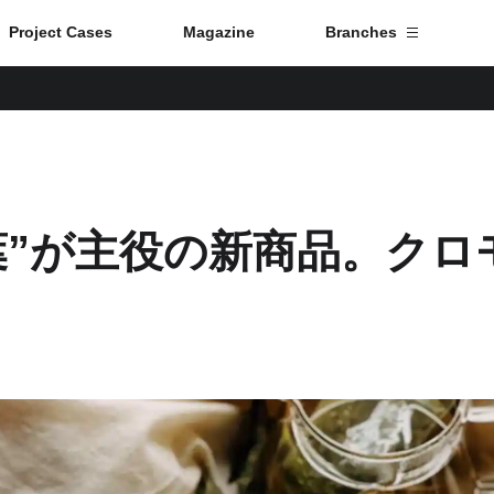
Project Cases
Magazine
Branches
Branch List
Tokyo
葉”が主役の新商品。クロ
Fuji
Nagoya
Kyoto
Osaka