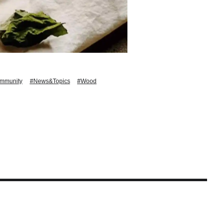
mmunity
#News&Topics
#Wood