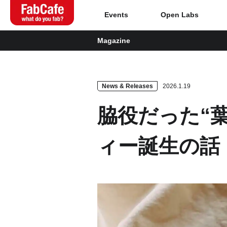
Events
Open Labs
Magazine
Global
Home
News & Releases
2026.1.19
脇役だった“
About
ィー誕生の話
Events
Magazine
Open Labs