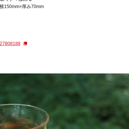
150mm×厚み70mm
s/127808188