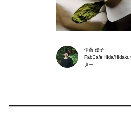
伊藤 優子
FabCafe Hida/H
ター