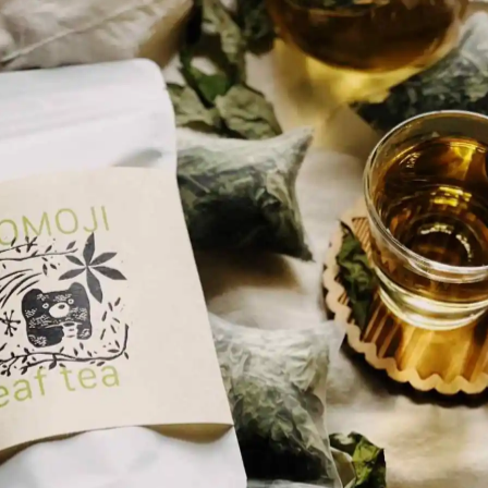
Hida
Chiba